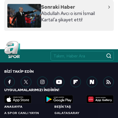
hazırlanmış Aydınlatma Metnimizi okumak ve sitemizde
Sonraki Haber
ilgili mevzuata uygun olarak kullanılan çerezlerle ilgili bilgi
Abdullah Avcı o ismi İsmail
almak için lütfen
tıklayınız
.
Kartal'a şikayet etti!
BIZI TAKIP EDIN
UYGULAMALARIMIZI İNDİRİN!
ANASAYFA
BEŞİKTAŞ
A SPOR CANLI YAYIN
GALATASARAY