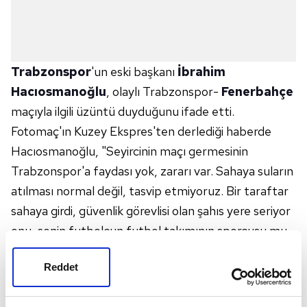
Trabzonspor
'un eski başkanı
İbrahim
Hacıosmanoğlu
, olaylı Trabzonspor-
Fenerbahçe
maçıyla ilgili üzüntü duyduğunu ifade etti.
Fotomaç'ın Kuzey Ekspres'ten derlediği haberde
Hacıosmanoğlu, "Seyircinin maçı germesinin
Trabzonspor'a faydası yok, zararı var. Sahaya suların
atılması normal değil, tasvip etmiyoruz. Bir taraftar
sahaya girdi, güvenlik görevlisi olan şahıs yere seriyor
onu, senin futbolcun futbol takımının sporcusu mu
yoksa boks kulübünün sporcusu mu? Onların boks
Reddet
kulübü de var ben bunları anlayamadım. O etkisiz
hale getirmese sana saldırmaya devam etse vur. Sen