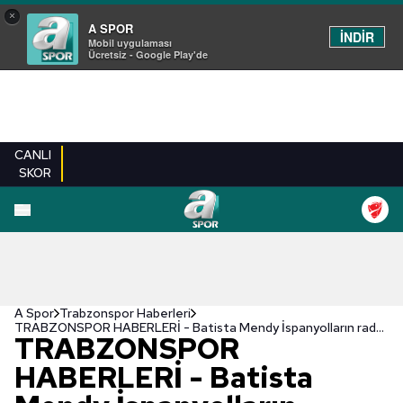
×
A SPOR
İNDİR
Mobil uygulaması
Ücretsiz - Google Play'de
CANLI
SKOR
A Spor
Trabzonspor Haberleri
TRABZONSPOR HABERLERİ - Batista Mendy İspanyolların radarına girdi! Devre arası...
TRABZONSPOR
HABERLERİ - Batista