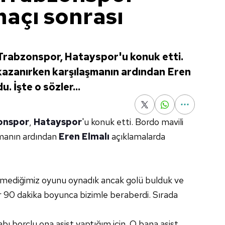
açı sonrası
 Trabzonspor, Hatayspor'u konuk etti.
 kazanırken karşılaşmanın ardından Eren
. İşte o sözler...
onspor
,
Hatayspor
'u konuk etti. Bordo mavili
şmanın ardından
Eren Elmalı
açıklamalarda
emediğimiz oyunu oynadık ancak golü bulduk ve
ar 90 dakika boyunca bizimle beraberdi. Sırada
ı borçlu ona asist yaptığım için. O bana asist