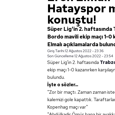
Hatayspor m
konuştu!
Süper Lig'in 2. haftasında
Bordo mavili ekip maçı 1-0
Elmalı açıklamalarda bulundu
Giriş Tarihi:
12 Ağustos 2022 - 23:36
Son Güncelleme:
12 Ağustos 2022 - 23:54
Süper Lig'in 2. haftasında
Trabz
ekip maçı 1-0 kazanırken karşıla
bulundu.
İşte o sözler...
"Zor bir maçtı. Zaman zaman ist
kalemizi gole kapattık. Taraftarl
Kopenhag maçı var"
"Abdülkadir Ömür bana bir ayakkab