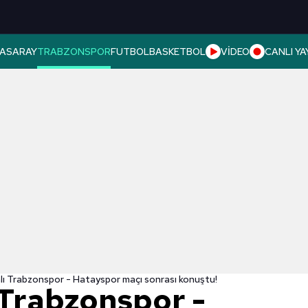
ASARAY
TRABZONSPOR
FUTBOL
BASKETBOL
VİDEO
CANLI YA
lı Trabzonspor - Hatayspor maçı sonrası konuştu!
 Trabzonspor -