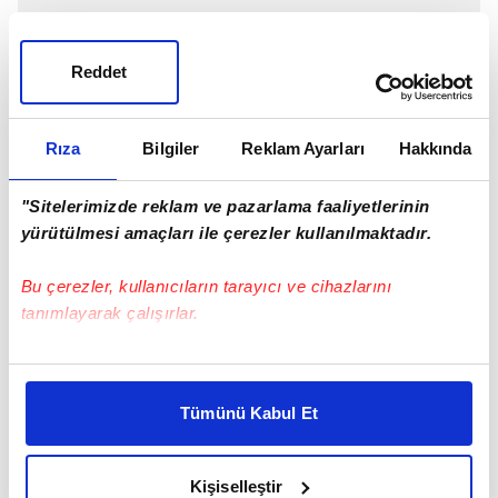
Reddet
Rıza
Bilgiler
Reklam Ayarları
Hakkında
Trabzonspor
, 3 Temmuz paylaşımı yaparak
Fenerbahçe
'ye göndermede bulundu.
"Sitelerimizde reklam ve pazarlama faaliyetlerinin
yürütülmesi amaçları ile çerezler kullanılmaktadır.
İşte o paylaşım
📂 3 Temmuz
Bu çerezler, kullanıcıların tarayıcı ve cihazlarını
└📁
UEFA
tanımlayarak çalışırlar.
└📁 Şikeci Futbol Kulüpleri Listesi
└📁Malumun İlanı:
https://t.co/JvhZ7Cdew6
Bu çerezlere izin vermeniz halinde sizlere özel
kişiselleştirilmiş reklamlar sunabilir, sayfalarımızda sizlere
— Trabzonspor (@Trabzonspor)
July 2, 2022
Tümünü Kabul Et
daha iyi reklam deneyimi yaşatabiliriz. Bunu yaparken
#TRABZONSPOR
#FENERBAHÇE
#UEFA
amacımızın size daha iyi bir reklam deneyimi sunmak
olduğunu ve sizlere en iyi içerikleri sunabilmek adına
Kişiselleştir