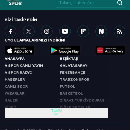
vasıtasıyla belirleyebilirsiniz. Çerezlere ilişkin detaylı bilgi
için Ayarlar butonuna tıklayabilir,
Çerez Bilgilendirme
Metnimizi
ziyaret edebilirsiniz.
BIZI TAKIP EDIN
6698 sayılı Kişisel Verilerin Korunması Kanunu uyarınca
hazırlanmış Aydınlatma Metnimizi okumak ve sitemizde
UYGULAMALARIMIZI İNDİRİN!
ilgili mevzuata uygun olarak kullanılan çerezlerle ilgili bilgi
almak için lütfen
tıklayınız
.
ANASAYFA
BEŞİKTAŞ
A SPOR CANLI YAYIN
GALATASARAY
A SPOR RADYO
FENERBAHÇE
HABERLER
TRABZONSPOR
CANLI SKOR
FUTBOL
YAZARLAR
BASKETBOL
GALERİ
ZİRAAT TÜRKİYE KUPASI
VİDEO
DİĞER SPORLAR
TÜMÜ
PROGRAMLAR
VIDEO
SABAH SPORU
FUTBOL