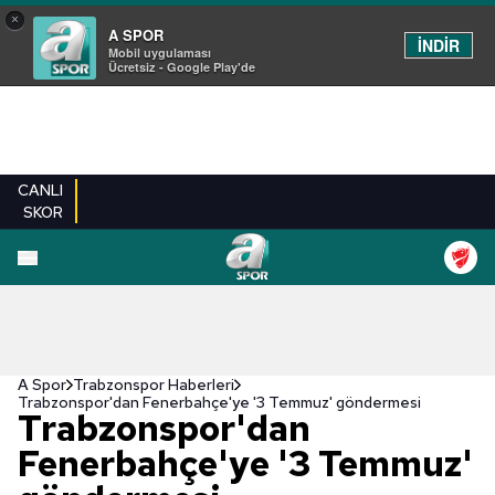
×
A SPOR
İNDİR
Mobil uygulaması
Ücretsiz - Google Play'de
CANLI
SKOR
A Spor
Trabzonspor Haberleri
Trabzonspor'dan Fenerbahçe'ye '3 Temmuz' göndermesi
Trabzonspor'dan
Fenerbahçe'ye '3 Temmuz'