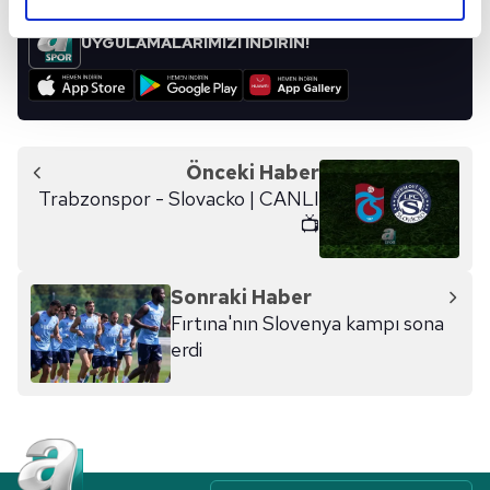
elimizden gelen çabayı gösterdiğimizi ve bu noktada,
reklamların maliyetlerimizi karşılamak noktasında tek gelir
UYGULAMALARIMIZI İNDİRİN!
kalemimiz olduğunu sizlere hatırlatmak isteriz.
Her halükârda, kullanıcılar, bu çerezlere izin vermedikleri
takdirde, kullanıcılara hedefli reklamlar
gösterilmeyecektir."
Önceki Haber
Trabzonspor - Slovacko | CANLI
Sizlere daha iyi bir hizmet sunabilmek için İnternet
📺
Sitemizde kendimize ve üçüncü kişilere ait çerezler
kullanılmaktadır. Bu çerezler vasıtasıyla çeşitli kişisel
verileriniz işlenmekte olup gerekli olan çerezler bilgi
Sonraki Haber
toplumu hizmetlerinin sunulması amacıyla
Fırtına'nın Slovenya kampı sona
kullanılmaktadır. Diğer çerezler, sitemizin daha işlevsel
erdi
kılınması ve kişiselleştirilmesi ve sizlere yönelik
reklam/pazarlama faaliyetlerinin yapılması, amaçlarıyla
sınırlı olarak açık rızanız dahilinde kullanılacaktır.
Çerezlere ilişkin tercihlerinizi aşağıda yer alan panel