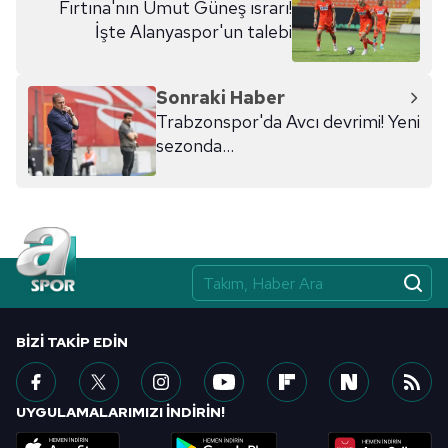
Fırtına'nın Umut Güneş ısrarı!
İşte Alanyaspor'un talebi
Sonraki Haber
Trabzonspor'da Avcı devrimi! Yeni
sezonda...
BIZI TAKIP EDIN
UYGULAMALARIMIZI İNDİRİN!