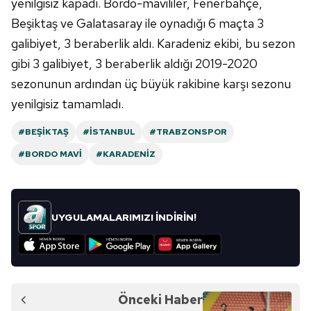
yenilgisiz kapadı. Bordo-mavililer, Fenerbahçe,
Beşiktaş ve Galatasaray ile oynadığı 6 maçta 3
galibiyet, 3 beraberlik aldı. Karadeniz ekibi, bu sezon
gibi 3 galibiyet, 3 beraberlik aldığı 2019-2020
sezonunun ardından üç büyük rakibine karşı sezonu
yenilgisiz tamamladı.
#BEŞIKTAŞ
#İSTANBUL
#TRABZONSPOR
#BORDO MAVI
#KARADENIZ
UYGULAMALARIMIZI İNDİRİN!
Önceki Haber