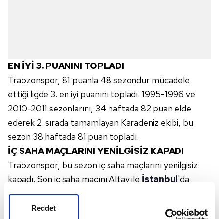
EN İYİ 3. PUANINI TOPLADI
Trabzonspor, 81 puanla 48 sezondur mücadele
ettiği ligde 3. en iyi puanını topladı. 1995-1996 ve
2010-2011 sezonlarını, 34 haftada 82 puan elde
ederek 2. sırada tamamlayan Karadeniz ekibi, bu
sezon 38 haftada 81 puan topladı.
İÇ SAHA MAÇLARINI YENİLGİSİZ KAPADI
Trabzonspor, bu sezon iç saha maçlarını yenilgisiz
kapadı. Son iç saha maçını Altay ile
İstanbul
'da
oynayan bordo-mavililer, söz konusu 19 maçta 12
galibiyet, 7 beraberlik ile 43 puan elde etti.
Reddet