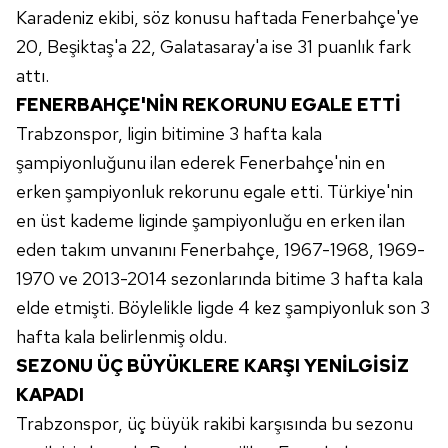
Karadeniz ekibi, söz konusu haftada Fenerbahçe'ye
6698 sayılı Kişisel Verilerin Korunması Kanunu uyarınca
hazırlanmış Aydınlatma Metnimizi okumak ve sitemizde
20, Beşiktaş'a 22, Galatasaray'a ise 31 puanlık fark
ilgili mevzuata uygun olarak kullanılan çerezlerle ilgili bilgi
attı.
almak için lütfen
tıklayınız
.
FENERBAHÇE'NİN REKORUNU EGALE ETTİ
Trabzonspor, ligin bitimine 3 hafta kala
şampiyonluğunu ilan ederek Fenerbahçe'nin en
erken şampiyonluk rekorunu egale etti. Türkiye'nin
en üst kademe liginde şampiyonluğu en erken ilan
eden takım unvanını Fenerbahçe, 1967-1968, 1969-
1970 ve 2013-2014 sezonlarında bitime 3 hafta kala
elde etmişti. Böylelikle ligde 4 kez şampiyonluk son 3
hafta kala belirlenmiş oldu.
SEZONU ÜÇ BÜYÜKLERE KARŞI YENİLGİSİZ
KAPADI
Trabzonspor, üç büyük rakibi karşısında bu sezonu