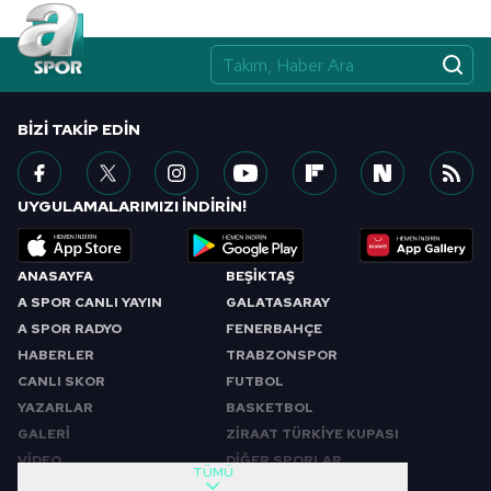
Çerezlere ilişkin tercihlerinizi aşağıda yer alan panel
vasıtasıyla belirleyebilirsiniz. Çerezlere ilişkin detaylı bilgi
için Ayarlar butonuna tıklayabilir,
Çerez Bilgilendirme
Metnimizi
ziyaret edebilirsiniz.
BIZI TAKIP EDIN
6698 sayılı Kişisel Verilerin Korunması Kanunu uyarınca
hazırlanmış Aydınlatma Metnimizi okumak ve sitemizde
ilgili mevzuata uygun olarak kullanılan çerezlerle ilgili bilgi
UYGULAMALARIMIZI İNDİRİN!
almak için lütfen
tıklayınız
.
ANASAYFA
BEŞİKTAŞ
A SPOR CANLI YAYIN
GALATASARAY
A SPOR RADYO
FENERBAHÇE
HABERLER
TRABZONSPOR
CANLI SKOR
FUTBOL
YAZARLAR
BASKETBOL
GALERİ
ZİRAAT TÜRKİYE KUPASI
VİDEO
DİĞER SPORLAR
TÜMÜ