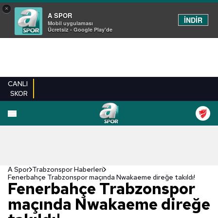
×
A SPOR
İNDİR
Mobil uygulaması
Ücretsiz - Google Play'de
CANLI
SKOR
A Spor
Trabzonspor Haberleri
Fenerbahçe Trabzonspor maçında Nwakaeme direğe takıldı!
Fenerbahçe Trabzonspor
maçında Nwakaeme direğe