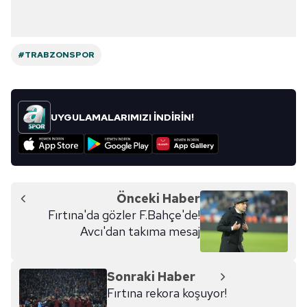
#TRABZONSPOR
UYGULAMALARIMIZI İNDİRİN!
Önceki Haber
Fırtına'da gözler F.Bahçe'de!
Avcı'dan takıma mesaj
Sonraki Haber
Fırtına rekora koşuyor!