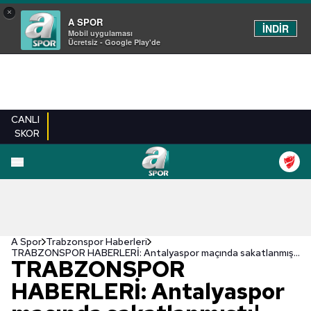
×
A SPOR
İNDİR
Mobil uygulaması
Ücretsiz - Google Play'de
CANLI
SKOR
A Spor
Trabzonspor Haberleri
TRABZONSPOR HABERLERİ: Antalyaspor maçında sakatlanmıştı! Vitor Hugo’da kısmi sevinç
TRABZONSPOR
HABERLERİ: Antalyaspor