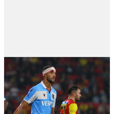
Sizlere daha iyi bir hizmet sunabilmek için İnternet
Sitemizde kendimize ve üçüncü kişilere ait çerezler
kullanılmaktadır. Bu çerezler vasıtasıyla çeşitli kişisel
verileriniz işlenmekte olup gerekli olan çerezler bilgi
toplumu hizmetlerinin sunulması amacıyla
kullanılmaktadır. Diğer çerezler, sitemizin daha işlevsel
kılınması ve kişiselleştirilmesi ve sizlere yönelik
reklam/pazarlama faaliyetlerinin yapılması, amaçlarıyla
sınırlı olarak açık rızanız dahilinde kullanılacaktır.
Çerezlere ilişkin tercihlerinizi aşağıda yer alan panel
vasıtasıyla belirleyebilirsiniz. Çerezlere ilişkin detaylı bilgi
için Ayarlar butonuna tıklayabilir,
Çerez Bilgilendirme
Metnimizi
ziyaret edebilirsiniz.
6698 sayılı Kişisel Verilerin Korunması Kanunu uyarınca
hazırlanmış Aydınlatma Metnimizi okumak ve sitemizde
ilgili mevzuata uygun olarak kullanılan çerezlerle ilgili bilgi