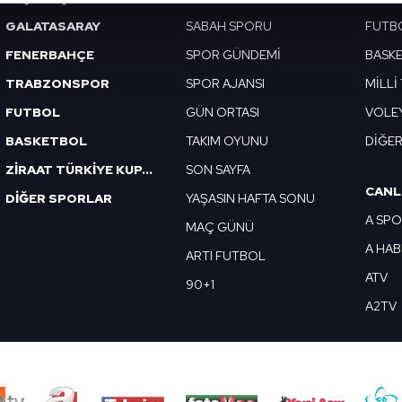
abilmek için İnternet Sitemizde kendimize ve üçüncü kişilere ait 
GALATASARAY
SABAH SPORU
FUTB
isel verileriniz işlenmekte olup gerekli olan çerezler bilgi toplum
FENERBAHÇE
SPOR GÜNDEMİ
BASK
 çerezler, sitemizin daha işlevsel kılınması ve kişiselleştirilmes
TRABZONSPOR
SPOR AJANSI
MİLLİ
 yapılması, amaçlarıyla sınırlı olarak açık rızanız dahilinde kulla
FUTBOL
GÜN ORTASI
VOLE
aşağıda yer alan panel vasıtasıyla belirleyebilirsiniz. Çerezlere iliş
BASKETBOL
TAKIM OYUNU
DİĞE
lgilendirme Metnimizi
ziyaret edebilirsiniz.
ZİRAAT TÜRKİYE KUPASI
SON SAYFA
CANL
Korunması Kanunu uyarınca hazırlanmış Aydınlatma Metnimizi okum
DİĞER SPORLAR
YAŞASIN HAFTA SONU
 çerezlerle ilgili bilgi almak için lütfen
tıklayınız
.
A SP
MAÇ GÜNÜ
A HA
ARTI FUTBOL
ATV
90+1
A2TV