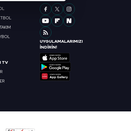
çerezler kullanılmaktadır. Bu
OL
u hizmetlerinin sunulması
ETBOL
i ve sizlere yönelik
 TAKIM
nılacaktır.
YBOL
UYGULAMALARIMIZI
kin detaylı bilgi için Ayarlar
R
İNDİRİN!
I TV
ak ve sitemizde ilgili
OR
BER