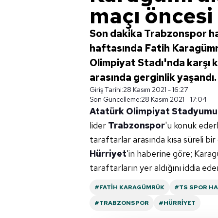
maçı öncesi 
Son dakika Trabzonspor hab
haftasında Fatih Karagümr
Olimpiyat Stadı'nda karşı k
arasında gerginlik yaşandı. 
Giriş Tarihi:
28 Kasım 2021 - 16:27
Son Güncelleme:
28 Kasım 2021 - 17:04
Atatürk Olimpiyat Stadyumu
lider
Trabzonspor
'u konuk ederk
taraftarlar arasında kısa süreli bir
Hürriyet
'in haberine göre; Kara
taraftarların yer aldığını iddia ed
#FATIH KARAGÜMRÜK
#TS SPOR HA
#TRABZONSPOR
#HÜRRIYET