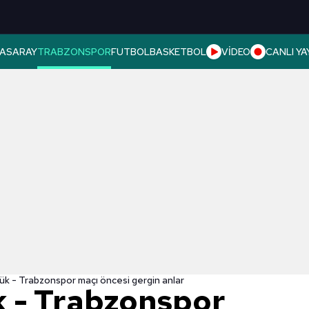
ASARAY
TRABZONSPOR
FUTBOL
BASKETBOL
VİDEO
CANLI YA
k - Trabzonspor maçı öncesi gergin anlar
 - Trabzonspor