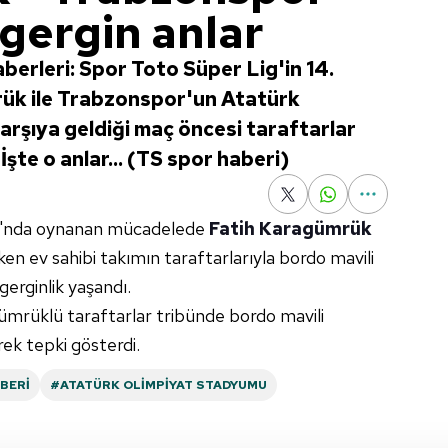
gergin anlar
erleri: Spor Toto Süper Lig'in 14.
ük ile Trabzonspor'un Atatürk
arşıya geldiği maç öncesi taraftarlar
İşte o anlar... (TS spor haberi)
'nda oynanan mücadelede
Fatih Karagümrük
en ev sahibi takımın taraftarlarıyla bordo mavili
 gerginlik yaşandı.
gümrüklü taraftarlar tribünde bordo mavili
erek tepki gösterdi.
BERI
#ATATÜRK OLIMPIYAT STADYUMU