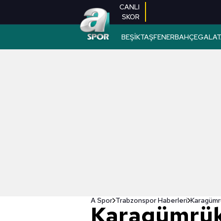
CANLI
SKOR
BEŞİKTAŞ
FENERBAHÇE
GALAT
A Spor
Trabzonspor Haberleri
Karagümrü
Karagümrük