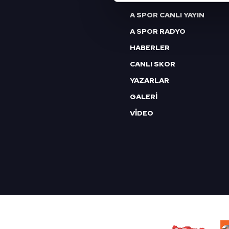
Sizlere daha iyi bir hizmet sun
A SPOR CANLI YAYIN
çerezler vasıtasıyla çeşitli kiş
A SPOR RADYO
amacıyla kullanılmaktadır. Diğer
HABERLER
reklam/pazarlama faaliyetlerinin
CANLI SKOR
Çerezlere ilişkin tercihlerinizi 
YAZARLAR
butonuna tıklayabilir,
Çerez Bi
GALERİ
6698 sayılı Kişisel Verilerin 
VİDEO
mevzuata uygun olarak kullanılan