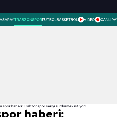
ASARAY
TRABZONSPOR
FUTBOL
BASKETBOL
VİDEO
CANLI YA
a spor haberi: Trabzonspor seriyi sürdürmek istiyor!
spor haberi: