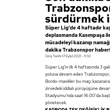
Trabzonspor
sürdürmek i
Süper Lig’de 4 haftadır k
deplasmanda Kasımpaşa ile
mücadeleyi kazanıp namağl
dakika Trabzonspor haberl
Giriş Tarihi:
17 Eylül 2021 - 11:32
Süper Lig'in ilk 4 haftasında 3 gali
yoluna devam eden Trabzonspor, 
Bordo-mavililer bu maçı kazanar
zirvedeki iddialı yürüyüşüne dev
Stadyumu'nda saat 16.00'da başl
yönetecek.
KADRODA TEK DEĞİŞİKLİK 