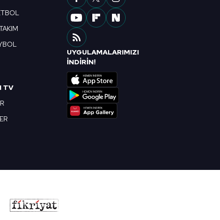
ETBOL
 TAKIM
YBOL
UYGULAMALARIMIZI
R
İNDİRİN!
I TV
OR
BER