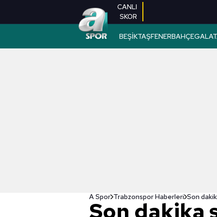
CANLI
SKOR
BEŞİKTAŞ
FENERBAHÇE
GALAT
A Spor
Trabzonspor Haberleri
Son dakik
Son dakika 