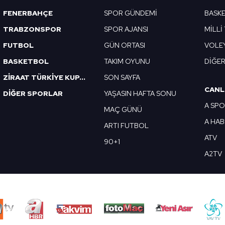
FENERBAHÇE
SPOR GÜNDEMİ
BASK
TRABZONSPOR
SPOR AJANSI
MİLLİ
FUTBOL
GÜN ORTASI
VOLE
BASKETBOL
TAKIM OYUNU
DİĞE
ZİRAAT TÜRKİYE KUPASI
SON SAYFA
CANL
DİĞER SPORLAR
YAŞASIN HAFTA SONU
A SP
MAÇ GÜNÜ
A HA
ARTI FUTBOL
ATV
90+1
A2TV