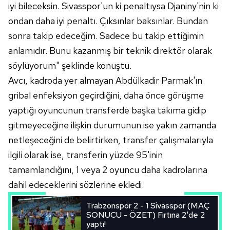
iyi bileceksin. Sivasspor'un ki penaltıysa Djaniny'nin ki
ondan daha iyi penaltı. Çıksınlar baksınlar. Bundan
Çerezlere ilişkin tercihlerinizi aşağıda yer alan panel
sonra takip edeceğim. Sadece bu takip ettiğimin
vasıtasıyla belirleyebilirsiniz. Çerezlere ilişkin detaylı bilgi
için Ayarlar butonuna tıklayabilir,
Çerez Bilgilendirme
anlamıdır. Bunu kazanmış bir teknik direktör olarak
Metnimizi
ziyaret edebilirsiniz.
söylüyorum" şeklinde konuştu.
Avcı, kadroda yer almayan Abdülkadir Parmak'ın
6698 sayılı Kişisel Verilerin Korunması Kanunu uyarınca
gribal enfeksiyon geçirdiğini, daha önce görüşme
hazırlanmış Aydınlatma Metnimizi okumak ve sitemizde
ilgili mevzuata uygun olarak kullanılan çerezlerle ilgili bilgi
yaptığı oyuncunun transferde başka takıma gidip
almak için lütfen
tıklayınız
.
gitmeyeceğine ilişkin durumunun ise yakın zamanda
netleşeceğini de belirtirken, transfer çalışmalarıyla
ilgili olarak ise, transferin yüzde 95'inin
tamamlandığını, 1 veya 2 oyuncu daha kadrolarına
dahil edeceklerini sözlerine ekledi.
Trabzonspor 2 - 1 Sivasspor (MAÇ
SONUCU - ÖZET) Fırtına 2'de 2
yaptı!