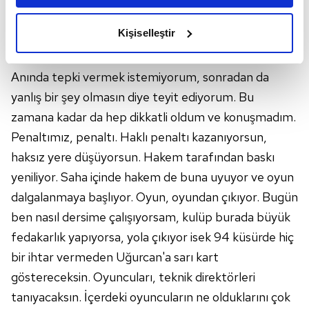
amacımızın size daha iyi bir reklam deneyimi sunmak
Hakemlerin kararlarını bundan sonraki süreçte
olduğunu ve sizlere en iyi içerikleri sunabilmek adına
Kişiselleştir
dikkatle takip edeceğini de kaydeden Avcı, "Ben
elimizden gelen çabayı gösterdiğimizi ve bu noktada,
hayatım boyunca dürüstlükten yana olan biriyim.
reklamların maliyetlerimizi karşılamak noktasında tek gelir
kalemimiz olduğunu sizlere hatırlatmak isteriz.
Anında tepki vermek istemiyorum, sonradan da
yanlış bir şey olmasın diye teyit ediyorum. Bu
Her halükârda, kullanıcılar, bu çerezlere izin vermedikleri
zamana kadar da hep dikkatli oldum ve konuşmadım.
takdirde, kullanıcılara hedefli reklamlar
Penaltımız, penaltı. Haklı penaltı kazanıyorsun,
gösterilmeyecektir."
haksız yere düşüyorsun. Hakem tarafından baskı
Sizlere daha iyi bir hizmet sunabilmek için İnternet
yeniliyor. Saha içinde hakem de buna uyuyor ve oyun
Sitemizde kendimize ve üçüncü kişilere ait çerezler
dalgalanmaya başlıyor. Oyun, oyundan çıkıyor. Bugün
kullanılmaktadır. Bu çerezler vasıtasıyla çeşitli kişisel
ben nasıl dersime çalışıyorsam, kulüp burada büyük
verileriniz işlenmekte olup gerekli olan çerezler bilgi
fedakarlık yapıyorsa, yola çıkıyor isek 94 küsürde hiç
toplumu hizmetlerinin sunulması amacıyla
bir ihtar vermeden Uğurcan'a sarı kart
kullanılmaktadır. Diğer çerezler, sitemizin daha işlevsel
kılınması ve kişiselleştirilmesi ve sizlere yönelik
göstereceksin. Oyuncuları, teknik direktörleri
reklam/pazarlama faaliyetlerinin yapılması, amaçlarıyla
tanıyacaksın. İçerdeki oyuncuların ne olduklarını çok
sınırlı olarak açık rızanız dahilinde kullanılacaktır.