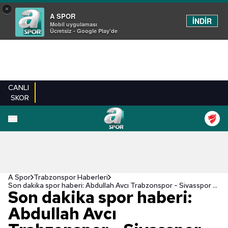
×
A SPOR
İNDİR
Mobil uygulaması
Ücretsiz - Google Play'de
CANLI
SKOR
A Spor
Trabzonspor Haberleri
Son dakika spor haberi: Abdullah Avcı Trabzonspor - Sivasspor maçı sonrası konuştu!
Son dakika spor haberi:
Abdullah Avcı