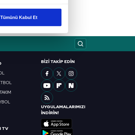
liyetlerimizi karşılamak
Tümünü Kabul Et
ar gösterilmeyecektir."
çerezler kullanılmaktadır. Bu
u hizmetlerinin sunulması
i ve sizlere yönelik
BIZI TAKIP EDIN
nılacaktır.
O
OL
kin detaylı bilgi için Ayarlar
ETBOL
 TAKIM
ak ve sitemizde ilgili
YBOL
UYGULAMALARIMIZI
R
İNDİRİN!
I TV