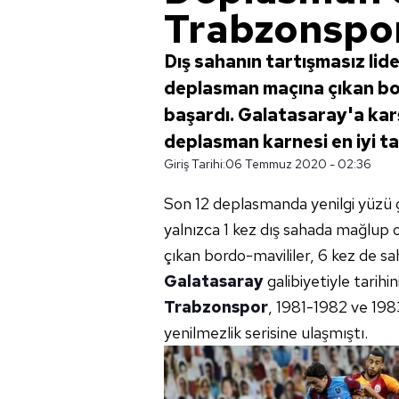
Trabzonspo
Dış sahanın tartışmasız lide
deplasman maçına çıkan bord
başardı. Galatasaray'a karş
deplasman karnesi en iyi ta
Giriş Tarihi:
06 Temmuz 2020 - 02:36
Son 12 deplasmanda yenilgi yüzü 
yalnızca 1 kez dış sahada mağlup
çıkan bordo-mavililer, 6 kez de sa
Galatasaray
galibiyetiyle tarihi
Trabzonspor
, 1981-1982 ve 19
yenilmezlik serisine ulaşmıştı.