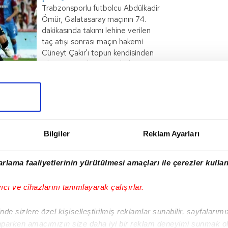
İlk tebrik
Trabzonsporlu futbolcu Abdülkadir
Belhanda'dan
Ömür, Galatasaray maçının 74.
dakikasında takımı lehine verilen
taç atışı sonrası maçın hakemi
Cüneyt Çakır'ı topun kendisinden
çıktığı yönünde uyararak doğru
haberin devamı
kararın verilmesini sağladı. Genç
futbolcunun bu hareketi
ABZONSPOR
futbolseverler tarafından takdir
topladı.
Bilgiler
Reklam Ayarları
I
rlama faaliyetlerinin yürütülmesi amaçları ile çerezler kullan
yıcı ve cihazlarını tanımlayarak çalışırlar.
Sonraki Haber
de sizlere özel kişiselleştirilmiş reklamlar sunabilir, sayfalarım
Kuzeyin Kralı Cisse'yi
aparken amacımızın size daha iyi bir reklam deneyimi sunmak ol
geçti