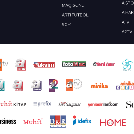
A SP
MAÇ GÜNÜ
A HA
ARTI FUTBOL
ATV
90+1
A2TV