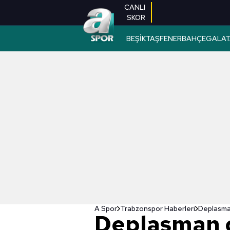
CANLI
SKOR
BEŞİKTAŞ
FENERBAHÇE
GALAT
A Spor
Trabzonspor Haberleri
Deplasma
Deplasman 