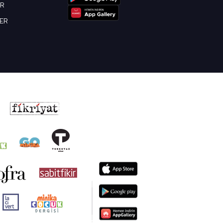
OR
BER