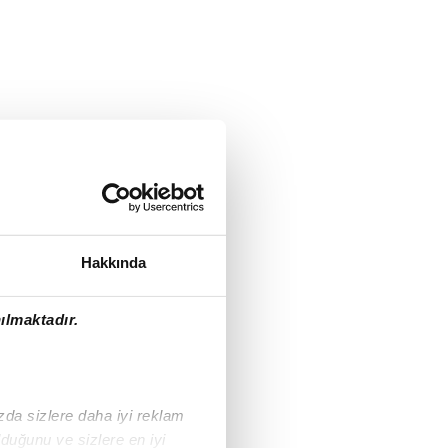
Hakkında
ılmaktadır.
ızda sizlere daha iyi reklam
duğunu ve sizlere en iyi