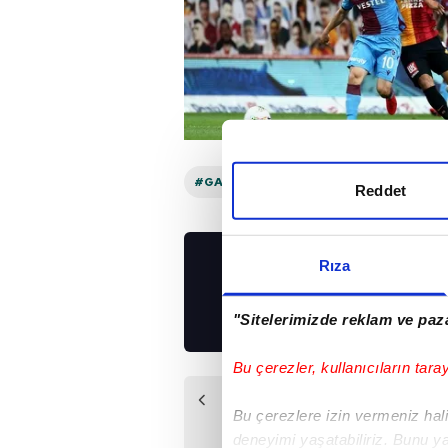
#GALATASARAY
#İSTANBUL
#TR
Reddet
Rıza
UYGULAMALARIMIZ
İNDİRİN!
"Sitelerimizde reklam ve paza
Bu çerezler, kullanıcıların tara
Önceki Haber
Bu çerezlere izin vermeniz halin
Hakemsiz maç!
deneyimi yaşatabiliriz. Bunu y