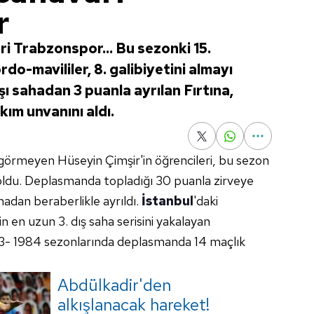
r
ri Trabzonspor... Bu sezonki 15.
o-mavililer, 8. galibiyetini almayı
ı sahadan 3 puanla ayrılan Fırtına,
kım unvanını aldı.
görmeyen Hüseyin Çimşir'in öğrencileri, bu sezon
 oldu. Deplasmanda topladığı 30 puanla zirveye
hadan beraberlikle ayrıldı.
İstanbul
'daki
nin en uzun 3. dış saha serisini yakalayan
83- 1984 sezonlarında deplasmanda 14 maçlık
Abdülkadir'den
alkışlanacak hareket!