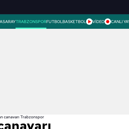
ASARAY
TRABZONSPOR
FUTBOL
BASKETBOL
VİDEO
CANLI YA
n canavarı Trabzonspor
canavarı