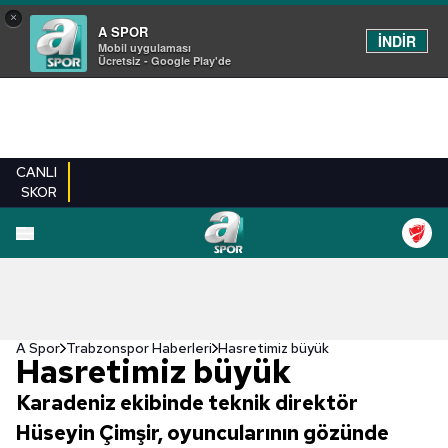
×
A SPOR
İNDİR
Mobil uygulaması
Ücretsiz - Google Play'de
CANLI
SKOR
A Spor
Trabzonspor Haberleri
Hasretimiz büyük
Hasretimiz büyük
Karadeniz ekibinde teknik direktör
Hüseyin Çimşir, oyuncularının gözünde