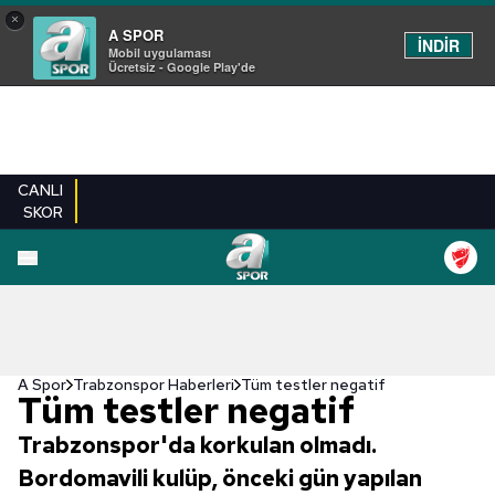
×
A SPOR
İNDİR
Mobil uygulaması
Ücretsiz - Google Play'de
CANLI
SKOR
A Spor
Trabzonspor Haberleri
Tüm testler negatif
Tüm testler negatif
Trabzonspor'da korkulan olmadı.
Bordomavili kulüp, önceki gün yapılan