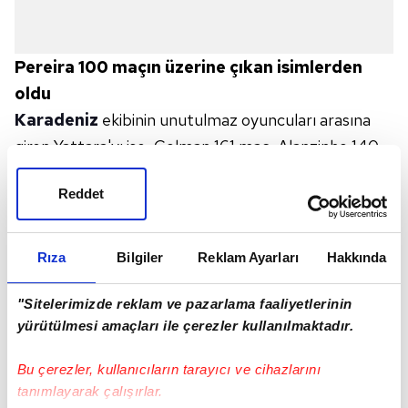
Pereira 100 maçın üzerine çıkan isimlerden
oldu
Karadeniz
ekibinin unutulmaz oyuncuları arasına
giren Yattara'yı ise, Colman 161 maç, Alanzinho 140,
Shota 121, Petkovic 103 ve bordo-mavililerin güncel
Reddet
kadrosunda yer alan Pereira'da Trabzonspor
formasıyla 105 maça çıkarak 100 maçı aşanlar
yabancı oyuncular listesindeki yerini aldı.
Rıza
Bilgiler
Reklam Ayarları
Hakkında
10 isim golle tanıştı
"Sitelerimizde reklam ve pazarlama faaliyetlerinin
yürütülmesi amaçları ile çerezler kullanılmaktadır.
Trabzonspor kadrosunda 12 yabancı isim
bulunduruyor. Bordo-mavili takım, devre arasında
Bu çerezler, kullanıcıların tarayıcı ve cihazlarını
takıma katılan savunma oyuncusu Manoel Messias
tanımlayarak çalışırlar.