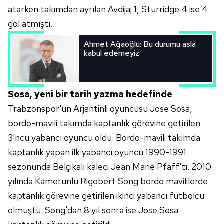
kullanılmaktadır. Diğer çerezler, sitemizin daha işlevsel
atarken takımdan ayrılan Avdijaj 1, Sturridge 4 ise 4
kılınması ve kişiselleştirilmesi ve sizlere yönelik
gol atmıştı.
reklam/pazarlama faaliyetlerinin yapılması, amaçlarıyla
sınırlı olarak açık rızanız dahilinde kullanılacaktır.
Ahmet Ağaoğlu: Bu durumu asla
kabul edemeyiz
Çerezlere ilişkin tercihlerinizi aşağıda yer alan panel
vasıtasıyla belirleyebilirsiniz. Çerezlere ilişkin detaylı bilgi
için Ayarlar butonuna tıklayabilir,
Çerez Bilgilendirme
Sosa, yeni bir tarih yazma hedefinde
Metnimizi
ziyaret edebilirsiniz.
Trabzonspor'un Arjantinli oyuncusu Jose Sosa,
bordo-mavili takımda kaptanlık görevine getirilen
6698 sayılı Kişisel Verilerin Korunması Kanunu uyarınca
3'ncü yabancı oyuncu oldu. Bordo-mavili takımda
hazırlanmış Aydınlatma Metnimizi okumak ve sitemizde
kaptanlık yapan ilk yabancı oyuncu 1990-1991
ilgili mevzuata uygun olarak kullanılan çerezlerle ilgili bilgi
almak için lütfen
tıklayınız
.
sezonunda Belçikalı kaleci Jean Marie Pfaff'tı. 2010
yılında Kamerunlu Rigobert Song bordo mavililerde
kaptanlık görevine getirilen ikinci yabancı futbolcu
olmuştu. Song'dan 8 yıl sonra ise Jose Sosa