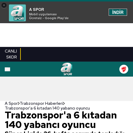
×
A SPOR
İNDİR
Mobil uygulaması
Ücretsiz - Google Play'de
CANLI
SKOR
A Spor
Trabzonspor Haberleri
Trabzonspor'a 6 kıtadan 140 yabancı oyuncu
Trabzonspor'a 6 kıtadan
140 yabancı oyuncu