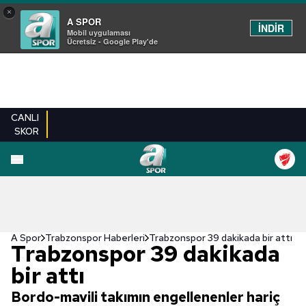
×
A SPOR
İNDİR
Mobil uygulaması
Ücretsiz - Google Play'de
CANLI
SKOR
A Spor
Trabzonspor Haberleri
Trabzonspor 39 dakikada bir attı
Trabzonspor 39 dakikada
bir attı
Bordo-mavili takımın engellenenler hariç