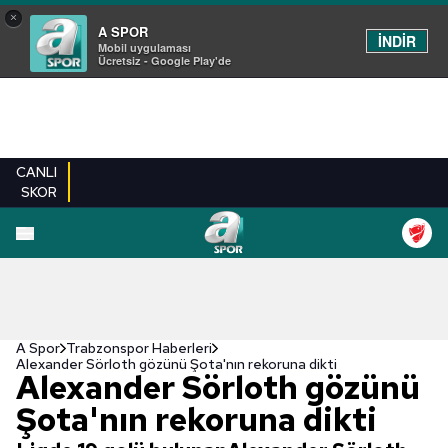
×
A SPOR
İNDİR
Mobil uygulaması
Ücretsiz - Google Play'de
CANLI
SKOR
A Spor
Trabzonspor Haberleri
Alexander Sörloth gözünü Şota'nın rekoruna dikti
Alexander Sörloth gözünü
Şota'nın rekoruna dikti