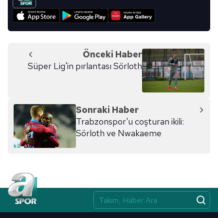
Önceki Haber
Süper Lig'in pırlantası Sörloth
Sonraki Haber
Trabzonspor'u coşturan ikili:
Sörloth ve Nwakaeme