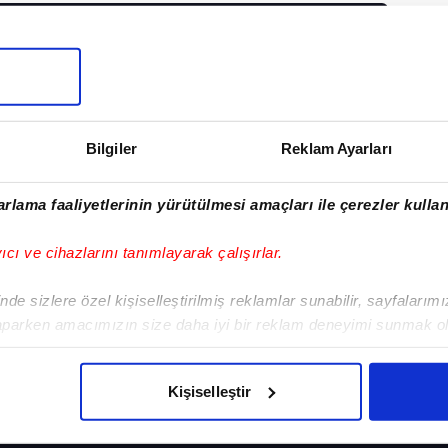
I
Bilgiler
Reklam Ayarları
Sonraki Haber
Kokartı söküldü
rlama faaliyetlerinin yürütülmesi amaçları ile çerezler kullan
yıcı ve cihazlarını tanımlayarak çalışırlar.
de sizlere özel kişiselleştirilmiş reklamlar sunabilir, sayfalarım
aparken amacımızın size daha iyi bir reklam deneyimi sunmak ol
imizden gelen çabayı gösterdiğimizi ve bu noktada, reklamların ma
VERI POLITIKASI
GIZLILIK BILDIRIMI
KÜNYE / İLETIŞIM
olduğunu sizlere hatırlatmak isteriz.
Kişiselleştir
çerezlere izin vermedikleri takdirde, kullanıcılara hedefli reklaml
BEŞİKTAŞ
PROGRAMLAR
VIDE