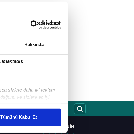
Hakkında
ılmaktadır.
ızda sizlere daha iyi reklam
duğunu ve sizlere en iyi
liyetlerimizi karşılamak
Tümünü Kabul Et
ar gösterilmeyecektir."
BIZI TAKIP EDIN
O