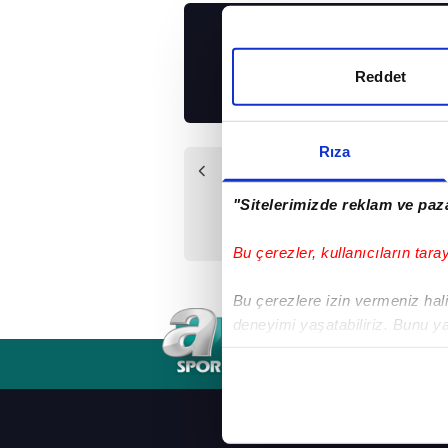
UYGULAMALARIMIZ
İNDİRİN!
Reddet
Rıza
Önceki Haber
249 başvuru geldi
"Sitelerimizde reklam ve paza
Bu çerezler, kullanıcıların tara
Bu çerezlere izin vermeniz halin
deneyimi yaşatabiliriz. Bunu y
içerikleri sunabilmek adına el
RSS
YAYIN AKIŞI
FREKANSLAR
noktasında tek gelir kalemimiz 
Her halükârda, kullanıcılar, bu 
ANASAYFA