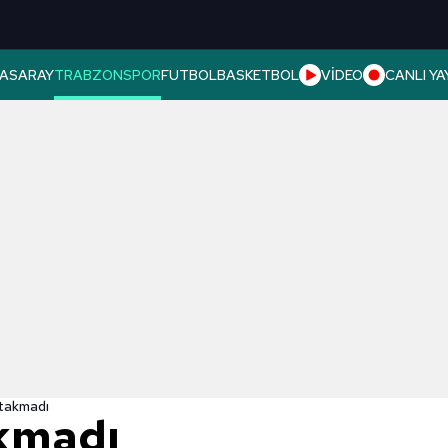
ASARAY
TRABZONSPOR
FUTBOL
BASKETBOL
VİDEO
CANLI YA
 takmadı
akmadı