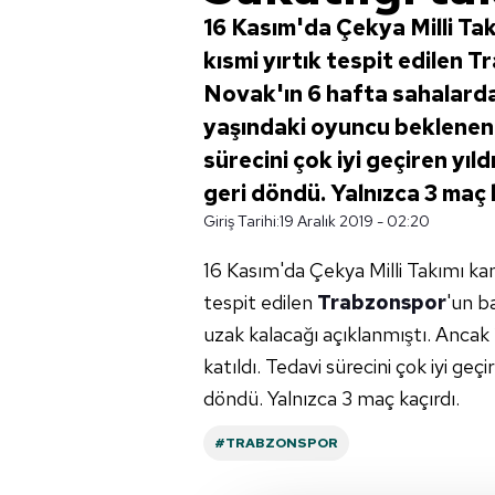
16 Kasım'da Çekya Milli Ta
kısmi yırtık tespit edilen T
Novak'ın 6 hafta sahalarda
yaşındaki oyuncu beklenend
sürecini çok iyi geçiren yıl
geri döndü. Yalnızca 3 maç 
Giriş Tarihi:
19 Aralık 2019 - 02:20
16 Kasım'da Çekya Milli Takımı ka
tespit edilen
Trabzonspor
'un b
uzak kalacağı açıklanmıştı. Anca
katıldı. Tedavi sürecini çok iyi geç
döndü. Yalnızca 3 maç kaçırdı.
#TRABZONSPOR