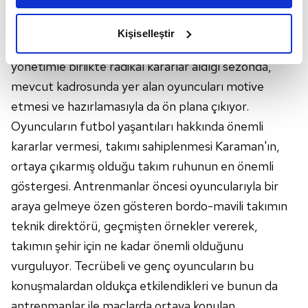
amacımızın size daha iyi bir reklam deneyimi sunmak
Karaman motive ediyor
olduğunu ve sizlere en iyi içerikleri sunabilmek adına
Kişiselleştir
elimizden gelen çabayı gösterdiğimizi ve bu noktada,
Trabzonspor Teknik Direktörü Ünal Karaman,
reklamların maliyetlerimizi karşılamak noktasında tek gelir
yönetimle birlikte radikal kararlar aldığı sezonda,
kalemimiz olduğunu sizlere hatırlatmak isteriz.
mevcut kadrosunda yer alan oyuncuları motive
etmesi ve hazırlamasıyla da ön plana çıkıyor.
Her halükârda, kullanıcılar, bu çerezlere izin vermedikleri
takdirde, kullanıcılara hedefli reklamlar
Oyuncuların futbol yaşantıları hakkında önemli
gösterilmeyecektir."
kararlar vermesi, takımı sahiplenmesi Karaman'ın,
ortaya çıkarmış olduğu takım ruhunun en önemli
Sizlere daha iyi bir hizmet sunabilmek için İnternet
göstergesi. Antrenmanlar öncesi oyuncularıyla bir
Sitemizde kendimize ve üçüncü kişilere ait çerezler
araya gelmeye özen gösteren bordo-mavili takımın
kullanılmaktadır. Bu çerezler vasıtasıyla çeşitli kişisel
verileriniz işlenmekte olup gerekli olan çerezler bilgi
teknik direktörü, geçmişten örnekler vererek,
toplumu hizmetlerinin sunulması amacıyla
takımın şehir için ne kadar önemli olduğunu
kullanılmaktadır. Diğer çerezler, sitemizin daha işlevsel
vurguluyor. Tecrübeli ve genç oyuncuların bu
kılınması ve kişiselleştirilmesi ve sizlere yönelik
konuşmalardan oldukça etkilendikleri ve bunun da
reklam/pazarlama faaliyetlerinin yapılması, amaçlarıyla
antrenmanlar ile maçlarda ortaya konulan
sınırlı olarak açık rızanız dahilinde kullanılacaktır.