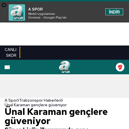
×
A SPOR
İNDİR
Mobil uygulaması
Ücretsiz - Google Play'de
CANLI
SKOR
A Spor
Trabzonspor Haberleri
Ünal Karaman gençlere güveniyor
Ünal Karaman gençlere
güveniyor