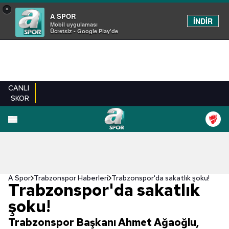
×
A SPOR
İNDİR
Mobil uygulaması
Ücretsiz - Google Play'de
CANLI
SKOR
A Spor
Trabzonspor Haberleri
Trabzonspor'da sakatlık şoku!
Trabzonspor'da sakatlık
şoku!
Trabzonspor Başkanı Ahmet Ağaoğlu,