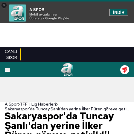
×
A SPOR
İNDİR
Mobil uygulaması
Ücretsiz - Google Play'de
CANLI
SKOR
A Spor
TFF 1. Lig Haberleri
Sakaryaspor'da Tuncay Şanlı'dan yerine İlker Püren göreve getirildi!
Sakaryaspor'da Tuncay
Şanlı'dan yerine İlker