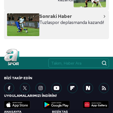
kılınması ve kişiselleştirilmesi ve sizlere yönelik
reklam/pazarlama faaliyetlerinin yapılması, amaçlarıyla
sınırlı olarak açık rızanız dahilinde kullanılacaktır.
Sonraki Haber
Tuzlaspor deplasmanda kazandı!
Çerezlere ilişkin tercihlerinizi aşağıda yer alan panel
vasıtasıyla belirleyebilirsiniz. Çerezlere ilişkin detaylı bilgi
için Ayarlar butonuna tıklayabilir,
Çerez Bilgilendirme
Metnimizi
ziyaret edebilirsiniz.
6698 sayılı Kişisel Verilerin Korunması Kanunu uyarınca
hazırlanmış Aydınlatma Metnimizi okumak ve sitemizde
ilgili mevzuata uygun olarak kullanılan çerezlerle ilgili bilgi
almak için lütfen
tıklayınız
.
BIZI TAKIP EDIN
UYGULAMALARIMIZI İNDİRİN!
ANASAYFA
BEŞİKTAŞ