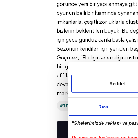
görünce yeni bir yapılanmaya gitt
oyunun belli bir kısmında oynana
imkanlarla, çeşitli zorluklarla ol
bizlerin beklentileri büyük. Bu 
için gece gündüz canla başla çalış
Sezonun kendileri için yeniden ba
Göçmez, "Bu ligin acemiliğini üstü
biz güçlü bir aileyiz. Her türlü zo
off'lara kalacağız. Ligin daha ba
devam ediyoruz. Taraftarımız, il
Reddet
markası Bandırmaspor'a sahip çı
#TFF
#ADANA DEMIRSPOR
Rıza
"Sitelerimizde reklam ve paza
UYGULAMALARIMIZ
Bu çerezler, kullanıcıların tara