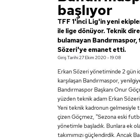
başlıyor
TFF 1'inci Lig'in yeni ekip
ile lige dönüyor. Teknik di
bulamayan Bandırmaspor, t
Sözeri'ye emanet etti.
Giriş Tarihi:
27 Ekim 2020 - 19:08
Erkan Sözeri yönetiminde 2 gün 
karşılaşan Bandırmaspor, yenilgiy
Bandırmaspor Başkanı Onur Göçme
yüzden teknik adam Erkan Sözeri il
Yeni teknik kadronun gelmesiyle ta
çizen Göçmez, "Sezona eski futbol
yönetimle başladık. Bunlara ek ol
takımımızı güçlendirdik. Ancak Ba