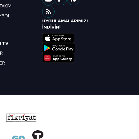
 TAKIM
YBOL
UYGULAMALARIMIZI
R
İNDİRİN!
I TV
OR
BER