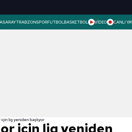
ASARAY
TRABZONSPOR
FUTBOL
BASKETBOL
VİDEO
CANLI YA
için lig yeniden başlıyor
r için lig yeniden