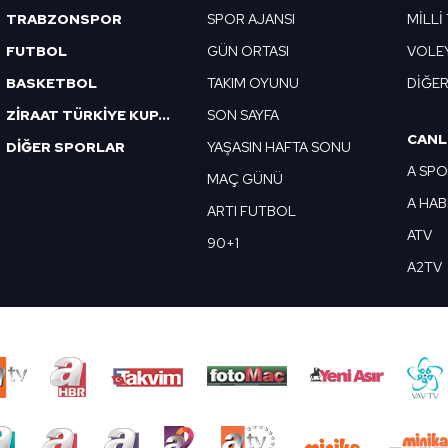
TRABZONSPOR
SPOR AJANSI
MİLLİ
FUTBOL
GÜN ORTASI
VOLE
BASKETBOL
TAKIM OYUNU
DİĞE
ZİRAAT TÜRKİYE KUPASI
SON SAYFA
CANL
DİĞER SPORLAR
YAŞASIN HAFTA SONU
A SP
MAÇ GÜNÜ
A HA
ARTI FUTBOL
ATV
90+1
A2TV