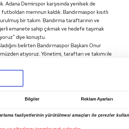
ik. Adana Demirspor karşısında yenilsek de
n futboldan memnun kaldık. Bandırmaspor kısıtlı
uşturulmuş bir takım. Bandırma taraftarının ve
değerli emanete sahip çıkmak ve hedefe taşımak
ıyoruz" diye konuştu.
şladığını belirten Bandırmaspor Başkanı Onur
müzden atıyoruz. Yönetimi, taraftarı ve takımı ile
rluğu birlikte aşacağız ve hedefimiz olan play-
şındayız. Sorunlarımızı kısa sürede çözüp yolumuza
çenin tüm dinamikleri Bandırma'nın en büyük
kmaya devam etsin" dedi.
Bilgiler
Reklam Ayarları
rlama faaliyetlerinin yürütülmesi amaçları ile çerezler kullan
I
yıcı ve cihazlarını tanımlayarak çalışırlar.