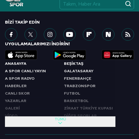
vasıtasıyla belirleyebilirsiniz. Çerezlere ilişkin detaylı bilgi
için Ayarlar butonuna tıklayabilir,
Çerez Bilgilendirme
Metnimizi
ziyaret edebilirsiniz.
BIZI TAKIP EDIN
6698 sayılı Kişisel Verilerin Korunması Kanunu uyarınca
hazırlanmış Aydınlatma Metnimizi okumak ve sitemizde
UYGULAMALARIMIZI İNDİRİN!
ilgili mevzuata uygun olarak kullanılan çerezlerle ilgili bilgi
almak için lütfen
tıklayınız
.
ANASAYFA
BEŞİKTAŞ
A SPOR CANLI YAYIN
GALATASARAY
A SPOR RADYO
FENERBAHÇE
HABERLER
TRABZONSPOR
CANLI SKOR
FUTBOL
YAZARLAR
BASKETBOL
GALERİ
ZİRAAT TÜRKİYE KUPASI
VİDEO
DİĞER SPORLAR
TÜMÜ
PROGRAMLAR
VIDEO
SABAH SPORU
FUTBOL