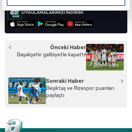
elimizden gelen çabayı gösterdiğimizi ve bu noktada,
reklamların maliyetlerimizi karşılamak noktasında tek gelir
UYGULAMALARIMIZI İNDİRİN!
kalemimiz olduğunu sizlere hatırlatmak isteriz.
Her halükârda, kullanıcılar, bu çerezlere izin vermedikleri
takdirde, kullanıcılara hedefli reklamlar
gösterilmeyecektir."
Önceki Haber
Başakşehir galibiyetle kapattı!
Sizlere daha iyi bir hizmet sunabilmek için İnternet
Sitemizde kendimize ve üçüncü kişilere ait çerezler
kullanılmaktadır. Bu çerezler vasıtasıyla çeşitli kişisel
verileriniz işlenmekte olup gerekli olan çerezler bilgi
Sonraki Haber
toplumu hizmetlerinin sunulması amacıyla
Beşiktaş ve Rizespor puanları
kullanılmaktadır. Diğer çerezler, sitemizin daha işlevsel
paylaştı
kılınması ve kişiselleştirilmesi ve sizlere yönelik
reklam/pazarlama faaliyetlerinin yapılması, amaçlarıyla
sınırlı olarak açık rızanız dahilinde kullanılacaktır.
Çerezlere ilişkin tercihlerinizi aşağıda yer alan panel