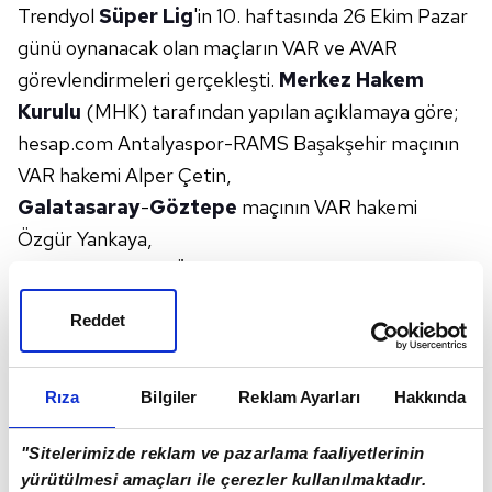
Trendyol
Süper Lig
'in 10. haftasında 26 Ekim Pazar
günü oynanacak olan maçların VAR ve AVAR
görevlendirmeleri gerçekleşti.
Merkez Hakem
Kurulu
(MHK) tarafından yapılan açıklamaya göre;
hesap.com Antalyaspor-RAMS Başakşehir maçının
VAR hakemi Alper Çetin,
Galatasaray
-
Göztepe
maçının VAR hakemi
Özgür Yankaya,
Gençlerbirliği
-TÜMOSAN Konyaspor maçının VAR
hakemi Erkan Engin ve
Reddet
Kasımpaşa
-Beşiktaş maçının VAR hakemi Kadir
Sağlam oldu.
İŞTE MHK'NIN PAYLAŞIMI
Rıza
Bilgiler
Reklam Ayarları
Hakkında
"Sitelerimizde reklam ve pazarlama faaliyetlerinin
yürütülmesi amaçları ile çerezler kullanılmaktadır.