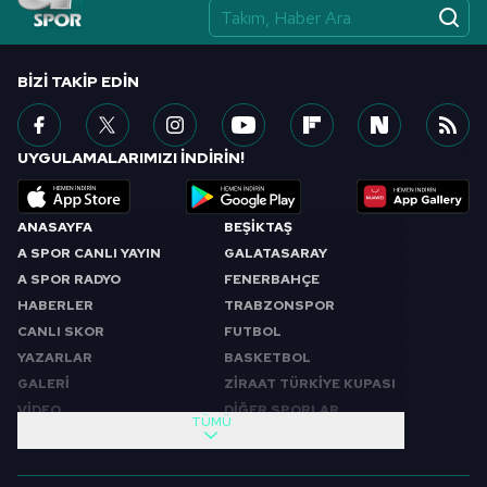
BIZI TAKIP EDIN
UYGULAMALARIMIZI İNDİRİN!
ANASAYFA
BEŞİKTAŞ
A SPOR CANLI YAYIN
GALATASARAY
A SPOR RADYO
FENERBAHÇE
HABERLER
TRABZONSPOR
CANLI SKOR
FUTBOL
YAZARLAR
BASKETBOL
GALERİ
ZİRAAT TÜRKİYE KUPASI
VİDEO
DİĞER SPORLAR
TÜMÜ
PROGRAMLAR
VIDEO