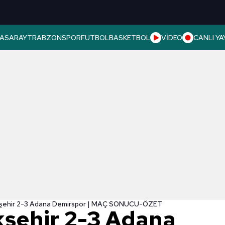
ASARAY
TRABZONSPOR
FUTBOL
BASKETBOL
VİDEO
CANLI YA
şehir 2-3 Adana Demirspor | MAÇ SONUCU-ÖZET
şehir 2-3 Adana