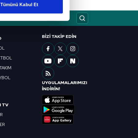
Tümünü Kabul Et
ar gösterilmeyecektir."
çerezler kullanılmaktadır. Bu
u hizmetlerinin sunulması
BIZI TAKIP EDIN
O
i ve sizlere yönelik
OL
nılacaktır.
ETBOL
kin detaylı bilgi için Ayarlar
 TAKIM
YBOL
UYGULAMALARIMIZI
R
ak ve sitemizde ilgili
İNDİRİN!
I TV
OR
BER