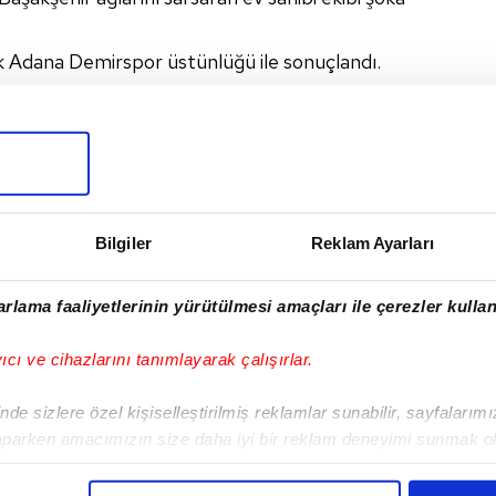
lik Adana Demirspor üstünlüğü ile sonuçlandı.
FK
I
Bilgiler
Reklam Ayarları
rlama faaliyetlerinin yürütülmesi amaçları ile çerezler kullan
Sonraki Haber
yıcı ve cihazlarını tanımlayarak çalışırlar.
Alanyaspor ligde kaldı!
de sizlere özel kişiselleştirilmiş reklamlar sunabilir, sayfalarım
aparken amacımızın size daha iyi bir reklam deneyimi sunmak ol
imizden gelen çabayı gösterdiğimizi ve bu noktada, reklamların ma
olduğunu sizlere hatırlatmak isteriz.