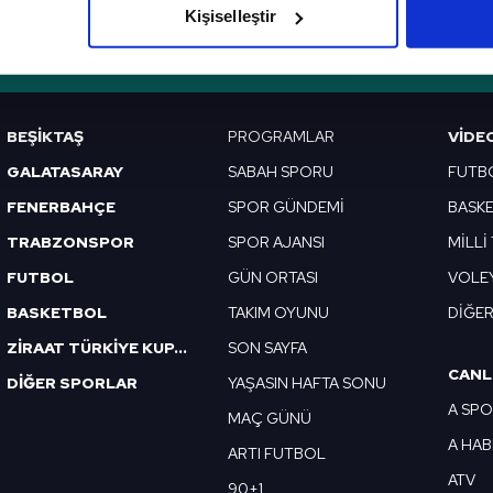
Kişiselleştir
çerezlere izin vermedikleri takdirde, kullanıcılara hedefli reklaml
VERI POLITIKASI
GIZLILIK BILDIRIMI
KÜNYE / İLETIŞIM
abilmek için İnternet Sitemizde kendimize ve üçüncü kişilere ait 
isel verileriniz işlenmekte olup gerekli olan çerezler bilgi toplum
BEŞİKTAŞ
PROGRAMLAR
VIDE
 çerezler, sitemizin daha işlevsel kılınması ve kişiselleştirilmes
GALATASARAY
SABAH SPORU
FUTB
 yapılması, amaçlarıyla sınırlı olarak açık rızanız dahilinde kulla
FENERBAHÇE
SPOR GÜNDEMİ
BASK
aşağıda yer alan panel vasıtasıyla belirleyebilirsiniz. Çerezlere iliş
TRABZONSPOR
SPOR AJANSI
MİLLİ
lgilendirme Metnimizi
ziyaret edebilirsiniz.
FUTBOL
GÜN ORTASI
VOLE
BASKETBOL
TAKIM OYUNU
DİĞE
Korunması Kanunu uyarınca hazırlanmış Aydınlatma Metnimizi okum
 çerezlerle ilgili bilgi almak için lütfen
tıklayınız
.
ZİRAAT TÜRKİYE KUPASI
SON SAYFA
CANL
DİĞER SPORLAR
YAŞASIN HAFTA SONU
A SP
MAÇ GÜNÜ
A HA
ARTI FUTBOL
ATV
90+1