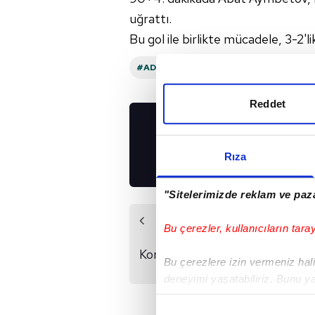
uğrattı.
Bu gol ile birlikte mücadele, 3-2'
#ADANA DEMIRSPOR
#BAŞAKŞEHIR 
Reddet
UYGULAMALARIMIZ
İNDİRİN!
Rıza
"Sitelerimizde reklam ve paza
Önceki Haber
Bu çerezler, kullanıcıların tara
Hatayspor-
Konyaspor maçı hangi
Bu çerezlere izin vermeniz halin
kanalda?
deneyimi yaşatabiliriz. Bunu y
içerikleri sunabilmek adına el
noktasında tek gelir kalemimiz 