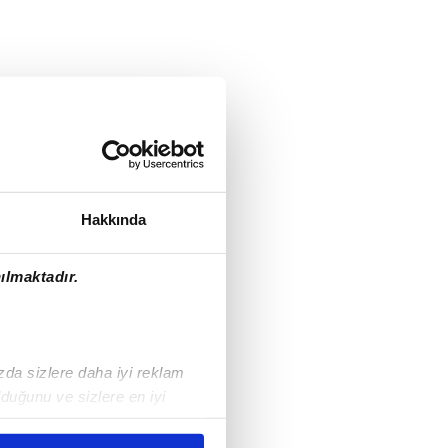
Hakkında
ılmaktadır.
ızda sizlere daha iyi reklam
duğunu ve sizlere en iyi
liyetlerimizi karşılamak