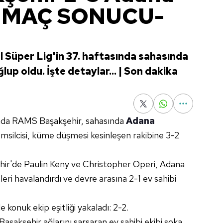
| MAÇ SONUCU-
 Süper Lig'in 37. haftasında sahasında
p oldu. İşte detaylar... | Son dakika
ında RAMS Başakşehir, sahasında
Adana
temsilcisi, küme düşmesi kesinleşen rakibine 3-2
ehir'de Paulin Keny ve Christopher Operi, Adana
eri havalandırdı ve devre arasına 2-1 ev sahibi
le konuk ekip eşitliği yakaladı: 2-2.
akşehir ağlarını sarsaran ev sahibi ekibi şoka