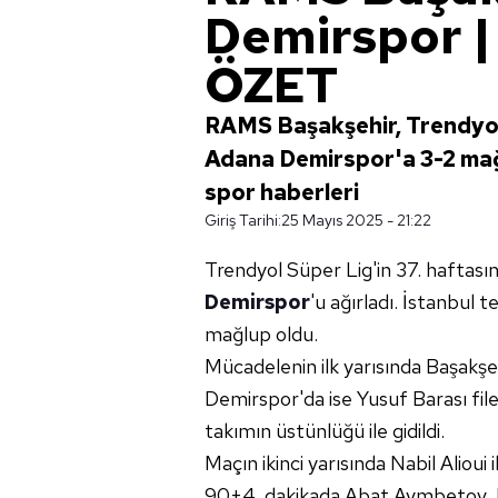
Demirspor 
ÖZET
RAMS Başakşehir, Trendyol
Adana Demirspor'a 3-2 mağlu
spor haberleri
Giriş Tarihi:
25 Mayıs 2025 - 21:22
Trendyol Süper Lig'in 37. haftas
Demirspor
'u ağırladı. İstanbul 
mağlup oldu.
Mücadelenin ilk yarısında Başakş
Demirspor'da ise Yusuf Barası filel
takımın üstünlüğü ile gidildi.
Maçın ikinci yarısında Nabil Alioui i
90+4. dakikada Abat Aymbetov, Baş