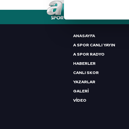
Her halükârda, kullanıcılar, bu 
RSS
YAYIN AKIŞI
FREKANSLAR
Sizlere daha iyi bir hizmet sun
çerezler vasıtasıyla çeşitli kiş
ANASAYFA
amacıyla kullanılmaktadır. Diğer
A SPOR CANLI YAYIN
reklam/pazarlama faaliyetlerinin
A SPOR RADYO
Çerezlere ilişkin tercihlerinizi 
HABERLER
butonuna tıklayabilir,
Çerez Bi
CANLI SKOR
YAZARLAR
6698 sayılı Kişisel Verilerin 
mevzuata uygun olarak kullanılan
GALERİ
VİDEO