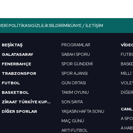
aşağıda yer alan panel vasıtasıyla belirleyebilirsiniz. Çerezlere iliş
lgilendirme Metnimizi
ziyaret edebilirsiniz.
Korunması Kanunu uyarınca hazırlanmış Aydınlatma Metnimizi okum
VERI POLITIKASI
GIZLILIK BILDIRIMI
KÜNYE / İLETIŞIM
 çerezlerle ilgili bilgi almak için lütfen
tıklayınız
.
BEŞİKTAŞ
PROGRAMLAR
VIDE
GALATASARAY
SABAH SPORU
FUTB
FENERBAHÇE
SPOR GÜNDEMİ
BASK
TRABZONSPOR
SPOR AJANSI
MİLLİ
FUTBOL
GÜN ORTASI
VOLE
BASKETBOL
TAKIM OYUNU
DİĞE
ZİRAAT TÜRKİYE KUPASI
SON SAYFA
CANL
DİĞER SPORLAR
YAŞASIN HAFTA SONU
A SP
MAÇ GÜNÜ
A HA
ARTI FUTBOL