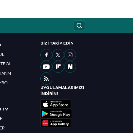
kin detaylı bilgi için Ayarlar
ak ve sitemizde ilgili
BIZI TAKIP EDIN
O
OL
ETBOL
 TAKIM
YBOL
UYGULAMALARIMIZI
R
İNDİRİN!
I TV
OR
BER