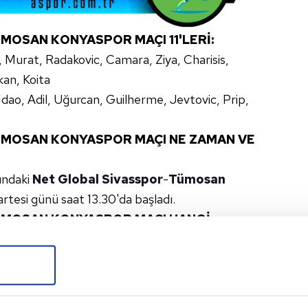
MOSAN KONYASPOR MAÇI 11'LERİ:
l, Murat, Radakovic, Camara, Ziya, Charisis,
kan, Koita
Ndao, Adil, Uğurcan, Guilherme, Jevtovic, Prip,
ÜMOSAN KONYASPOR MAÇI NE ZAMAN VE
sındaki
Net Global Sivasspor
-
Tümosan
esi günü saat 13.30'da başladı.
ÜMOSAN KONYASPOR MAÇI HANGİ
3.30'da
BG Grup 4 Eylül Stadyumu
'nda
Tümosan Konyaspor maçı
beIN Sports
1
ıyor.