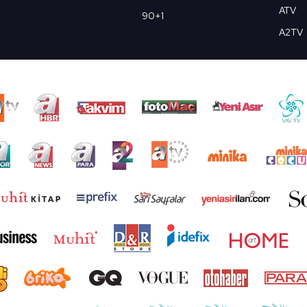
ATV
90+1
A2TV