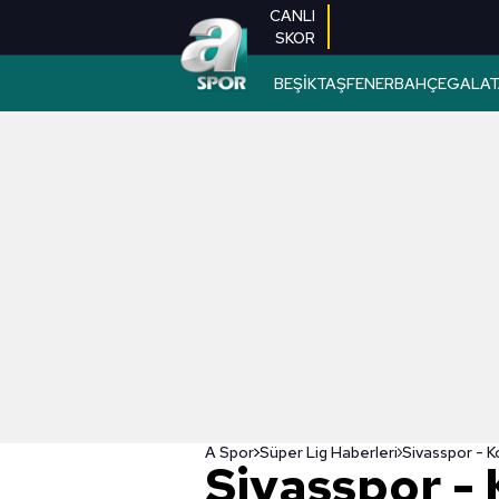
CANLI
SKOR
BEŞİKTAŞ
FENERBAHÇE
GALAT
A Spor
Süper Lig Haberleri
Sivasspor -