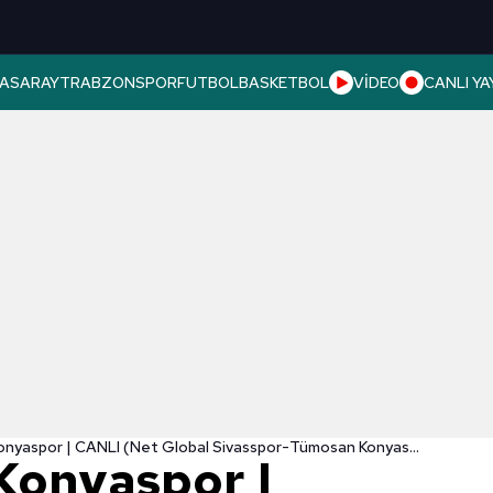
ASARAY
TRABZONSPOR
FUTBOL
BASKETBOL
VİDEO
CANLI YA
Sivasspor - Konyaspor | CANLI (Net Global Sivasspor-Tümosan Konyaspor maçı canlı anlatım)
 Konyaspor |