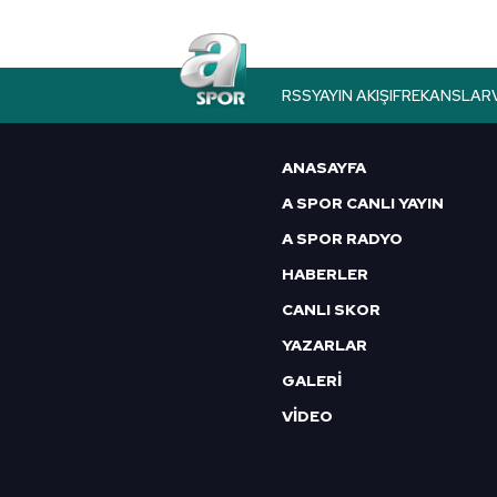
Çerezlere ilişkin tercihlerinizi 
butonuna tıklayabilir,
Çerez Bi
6698 sayılı Kişisel Verilerin 
RSS
YAYIN AKIŞI
FREKANSLAR
mevzuata uygun olarak kullanılan
ANASAYFA
A SPOR CANLI YAYIN
A SPOR RADYO
HABERLER
CANLI SKOR
YAZARLAR
GALERİ
VİDEO