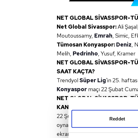
NET GLOBAL SİVASSPOR-TÜ
Net Global Sivasspor:
Ali Şaşa
Moutoussamy,
Emrah
, Simic, Ef
Tümosan Konyaspor:
Deniz
, 
Melih,
Pedrinho
, Yusuf, Kramer
NET GLOBAL SİVASSPOR-T
SAAT KAÇTA?
Trendyol
Süper Lig
'in 25. hafta
Konyaspor
maçı 22 Şubat Cumart
NET GLOBAL SİVASSPOR-T
KANALDA?
22 Şubat Cumartesi günü saat 1
Reddet
oynanan Net Global Sivasspor-
ekranlarından canlı olarak yayınlan