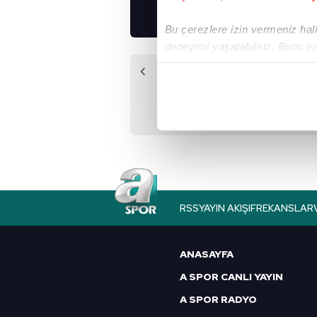
İNDİRİN!
Bu çerezlere izin vermeniz halin
deneyimi yaşatabiliriz. Bunu y
içerikleri sunabilmek adına el
Önceki Haber
noktasında tek gelir kalemimiz 
Başakşehir evinde
hata yapmadı!
Her halükârda, kullanıcılar, bu 
Sizlere daha iyi bir hizmet sun
çerezler vasıtasıyla çeşitli kiş
amacıyla kullanılmaktadır. Diğer
reklam/pazarlama faaliyetlerinin
RSS
YAYIN AKIŞI
FREKANSLAR
Çerezlere ilişkin tercihlerinizi 
butonuna tıklayabilir,
Çerez Bi
ANASAYFA
A SPOR CANLI YAYIN
6698 sayılı Kişisel Verilerin 
A SPOR RADYO
mevzuata uygun olarak kullanılan