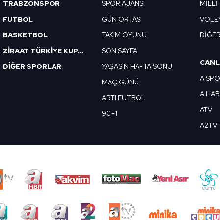
TRABZONSPOR
SPOR AJANSI
MİLLİ
FUTBOL
GÜN ORTASI
VOLE
BASKETBOL
TAKIM OYUNU
DİĞE
ZİRAAT TÜRKİYE KUPASI
SON SAYFA
CANL
DİĞER SPORLAR
YAŞASIN HAFTA SONU
A SP
MAÇ GÜNÜ
A HA
ARTI FUTBOL
ATV
90+1
A2TV