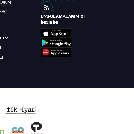
 TAKIM
YBOL
UYGULAMALARIMIZI
R
İNDİRİN!
I TV
OR
BER