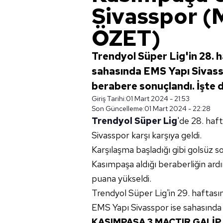
Sivasspor 
ÖZET)
Trendyol Süper Lig'in 28. 
sahasında EMS Yapı Sivassp
berabere sonuçlandı. İşte de
Giriş Tarihi:
01 Mart 2024 - 21:53
Son Güncelleme:
01 Mart 2024 - 22:28
Trendyol Süper Lig
'de 28. haf
Sivasspor karşı karşıya geldi.
Karşılaşma başladığı gibi golsüz s
Kasımpaşa aldığı beraberliğin ard
puana yükseldi.
Trendyol Süper Lig'in 29. haftas
EMS Yapı Sivasspor ise sahasınd
KASIMPAŞA 3 MAÇTIR GALİP