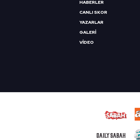
HABERLER
CANLI SKOR
YAZARLAR
GALERİ
VİDEO