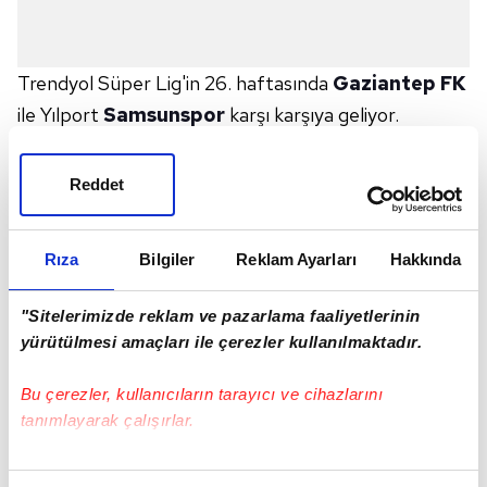
Trendyol Süper Lig'in 26. haftasında
Gaziantep FK
ile Yılport
Samsunspor
karşı karşıya geliyor.
Mücadelenin tüm detayları haberimizde...
GAZİANTEP FK - SAMSUNSPOR İLK 11'LER
Reddet
Gaziantep FK:
Nita, Ömürcan, Arda, N'Koulou,
Djilobodji, M'Bakata, Jevtovic, Maxim, Ogün,
Rıza
Bilgiler
Reklam Ayarları
Hakkında
Monteiro, Draguş.
Samsunspor:
Okan, Zeki, Satka, Alim, Van
"Sitelerimizde reklam ve pazarlama faaliyetlerinin
Drongelen, Osman, Taylan, Tait, Holse, Muja,
yürütülmesi amaçları ile çerezler kullanılmaktadır.
Mouandilmadji.
Bu çerezler, kullanıcıların tarayıcı ve cihazlarını
tanımlayarak çalışırlar.
Bu çerezlere izin vermeniz halinde sizlere özel