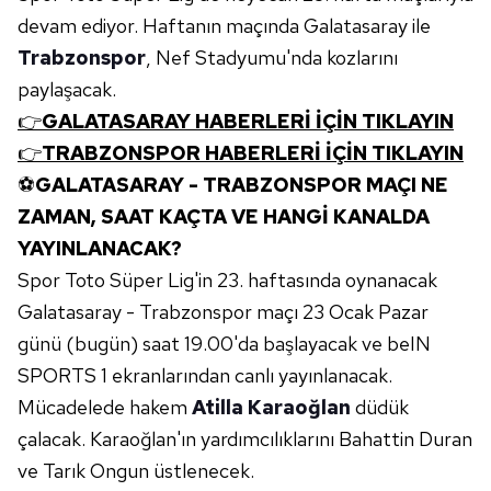
devam ediyor. Haftanın maçında Galatasaray ile
Trabzonspor
, Nef Stadyumu'nda kozlarını
paylaşacak.
👉
GALATASARAY HABERLERİ İÇİN TIKLAYIN
👉
TRABZONSPOR HABERLERİ İÇİN TIKLAYIN
⚽
GALATASARAY - TRABZONSPOR MAÇI NE
ZAMAN, SAAT KAÇTA VE HANGİ KANALDA
YAYINLANACAK?
Spor Toto Süper Lig'in 23. haftasında oynanacak
Galatasaray - Trabzonspor maçı 23 Ocak Pazar
günü (bugün) saat 19.00'da başlayacak ve beIN
SPORTS 1 ekranlarından canlı yayınlanacak.
Mücadelede hakem
Atilla Karaoğlan
düdük
çalacak. Karaoğlan'ın yardımcılıklarını Bahattin Duran
ve Tarık Ongun üstlenecek.