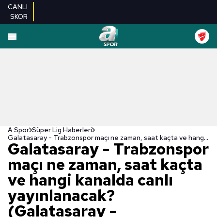
CANLI
SKOR
A Spor
Süper Lig Haberleri
Galatasaray - Trabzonspor maçı ne zaman, saat kaçta ve hangi kanalda canlı yayınlanacak? (Galatasaray - Trabzonspor maçı canlı izle)
Galatasaray - Trabzonspor
maçı ne zaman, saat kaçta
ve hangi kanalda canlı
yayınlanacak?
(Galatasaray -