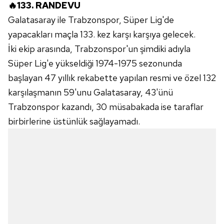
🔥133. RANDEVU
Galatasaray ile Trabzonspor, Süper Lig'de
yapacakları maçla 133. kez karşı karşıya gelecek.
İki ekip arasında, Trabzonspor'un şimdiki adıyla
Süper Lig'e yükseldiği 1974-1975 sezonunda
başlayan 47 yıllık rekabette yapılan resmi ve özel 132
karşılaşmanın 59'unu Galatasaray, 43'ünü
Trabzonspor kazandı, 30 müsabakada ise taraflar
birbirlerine üstünlük sağlayamadı.