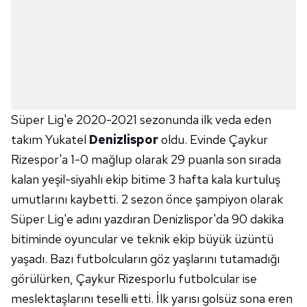
Süper Lig'e 2020-2021 sezonunda ilk veda eden
takım Yukatel
Denizlispor
oldu. Evinde Çaykur
Rizespor'a 1-0 mağlup olarak 29 puanla son sırada
kalan yeşil-siyahlı ekip bitime 3 hafta kala kurtuluş
umutlarını kaybetti. 2 sezon önce şampiyon olarak
Süper Lig'e adını yazdıran Denizlispor'da 90 dakika
bitiminde oyuncular ve teknik ekip büyük üzüntü
yaşadı. Bazı futbolcuların göz yaşlarını tutamadığı
görülürken, Çaykur Rizesporlu futbolcular ise
meslektaşlarını teselli etti. İlk yarısı golsüz sona eren