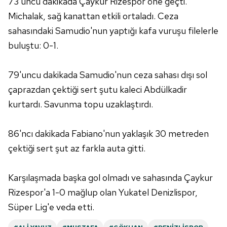
73'üncü dakikada Çaykur Rizespor öne geçti.
Michalak, sağ kanattan etkili ortaladı. Ceza
sahasındaki Samudio'nun yaptığı kafa vuruşu filelerle
buluştu: 0-1.
79'uncu dakikada Samudio'nun ceza sahası dışı sol
çaprazdan çektiği sert şutu kaleci Abdülkadir
kurtardı. Savunma topu uzaklaştırdı.
86'ncı dakikada Fabiano'nun yaklaşık 30 metreden
çektiği sert şut az farkla auta gitti.
Karşılaşmada başka gol olmadı ve sahasında Çaykur
Rizespor'a 1-0 mağlup olan Yukatel Denizlispor,
Süper Lig'e veda etti.