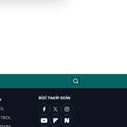
u hizmetlerinin sunulması
i ve sizlere yönelik
nılacaktır.
kin detaylı bilgi için Ayarlar
ak ve sitemizde ilgili
BIZI TAKIP EDIN
O
OL
ETBOL
 TAKIM