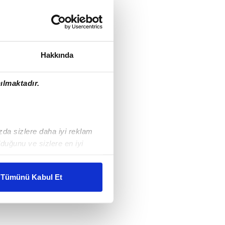
Hakkında
ılmaktadır.
ızda sizlere daha iyi reklam
duğunu ve sizlere en iyi
liyetlerimizi karşılamak
Tümünü Kabul Et
ar gösterilmeyecektir."
çerezler kullanılmaktadır. Bu