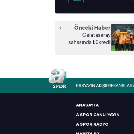
çerezler vasıtasıyla çeşitli kiş
amacıyla kullanılmaktadır. Diğer
reklam/pazarlama faaliyetlerinin
Önceki Haber
Çerezlere ilişkin tercihlerinizi 
Galatasaray
butonuna tıklayabilir,
Çerez Bi
sahasında kükredi!
6698 sayılı Kişisel Verilerin 
mevzuata uygun olarak kullanılan
RSS
YAYIN AKIŞI
FREKANSLAR
ANASAYFA
A SPOR CANLI YAYIN
A SPOR RADYO
HABERLER