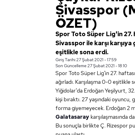
Sivasspor 
ÖZET)
Spor Toto Süper Lig'in 27
Sivasspor ile karşı karşıya
eşitlikle sona erdi.
Giriş Tarihi:
27 Şubat 2021 - 17:59
Son Güncelleme:
27 Şubat 2021 - 18:10
Spor Toto Süper Lig'in 27. hafta
ağırladı. Karşılaşma 0-0 eşitlikle s
Yiğidolar'da Erdoğan Yeşilyurt, 32
kişi bıraktı. 27 yaşındaki oyuncu
forma giyemeyecek. Erdoğan 2 ma
Galatasaray
karşılaşmasında da 
Bu sonuçla birlikte Ç. Rizespor p
puana ulaştı.