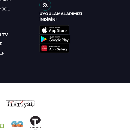
YBOL
UYGULAMALARIMIZI
R
İNDİRİN!
I TV
OR
BER