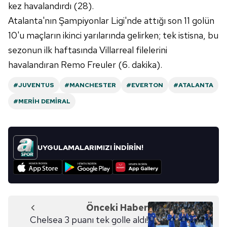
6698 sayılı Kişisel Verilerin Korunması Kanunu uyarınca
kez havalandırdı (28).
hazırlanmış Aydınlatma Metnimizi okumak ve sitemizde
Atalanta'nın Şampiyonlar Ligi'nde attığı son 11 golün
ilgili mevzuata uygun olarak kullanılan çerezlerle ilgili bilgi
10'u maçların ikinci yarılarında gelirken; tek istisna, bu
almak için lütfen
tıklayınız
.
sezonun ilk haftasında Villarreal filelerini
havalandıran Remo Freuler (6. dakika).
#JUVENTUS
#MANCHESTER
#EVERTON
#ATALANTA
#MERIH DEMIRAL
UYGULAMALARIMIZI İNDİRİN!
Önceki Haber
Chelsea 3 puanı tek golle aldı!