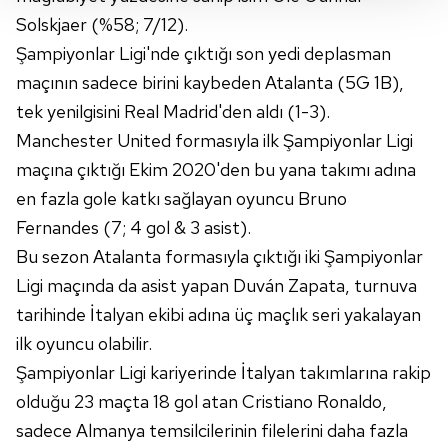
Solskjaer (%58; 7/12).
takdirde, kullanıcılara hedefli reklamlar
gösterilmeyecektir."
Şampiyonlar Ligi'nde çıktığı son yedi deplasman
maçının sadece birini kaybeden Atalanta (5G 1B),
Sizlere daha iyi bir hizmet sunabilmek için İnternet
tek yenilgisini Real Madrid'den aldı (1-3).
Sitemizde kendimize ve üçüncü kişilere ait çerezler
Manchester United formasıyla ilk Şampiyonlar Ligi
kullanılmaktadır. Bu çerezler vasıtasıyla çeşitli kişisel
maçına çıktığı Ekim 2020'den bu yana takımı adına
verileriniz işlenmekte olup gerekli olan çerezler bilgi
toplumu hizmetlerinin sunulması amacıyla
en fazla gole katkı sağlayan oyuncu Bruno
kullanılmaktadır. Diğer çerezler, sitemizin daha işlevsel
Fernandes (7; 4 gol & 3 asist).
kılınması ve kişiselleştirilmesi ve sizlere yönelik
Bu sezon Atalanta formasıyla çıktığı iki Şampiyonlar
reklam/pazarlama faaliyetlerinin yapılması, amaçlarıyla
Ligi maçında da asist yapan Duván Zapata, turnuva
sınırlı olarak açık rızanız dahilinde kullanılacaktır.
tarihinde İtalyan ekibi adına üç maçlık seri yakalayan
Çerezlere ilişkin tercihlerinizi aşağıda yer alan panel
ilk oyuncu olabilir.
vasıtasıyla belirleyebilirsiniz. Çerezlere ilişkin detaylı bilgi
Şampiyonlar Ligi kariyerinde İtalyan takımlarına rakip
için Ayarlar butonuna tıklayabilir,
Çerez Bilgilendirme
olduğu 23 maçta 18 gol atan Cristiano Ronaldo,
Metnimizi
ziyaret edebilirsiniz.
sadece Almanya temsilcilerinin filelerini daha fazla