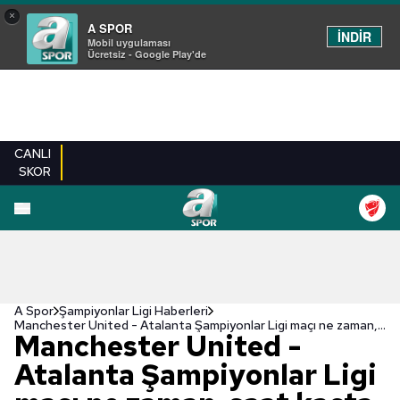
×
A SPOR
İNDİR
Mobil uygulaması
Ücretsiz - Google Play'de
CANLI
SKOR
A Spor
Şampiyonlar Ligi Haberleri
Manchester United - Atalanta Şampiyonlar Ligi maçı ne zaman, saat kaçta, hangi kanalda?
Manchester United -
Atalanta Şampiyonlar Ligi