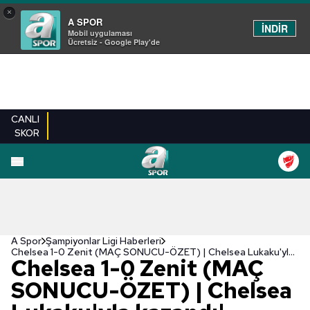
×
A SPOR
İNDİR
Mobil uygulaması
Ücretsiz - Google Play'de
CANLI
SKOR
A Spor
Şampiyonlar Ligi Haberleri
Chelsea 1-0 Zenit (MAÇ SONUCU-ÖZET) | Chelsea Lukaku'yla kazandı!
Chelsea 1-0 Zenit (MAÇ
SONUCU-ÖZET) | Chelsea