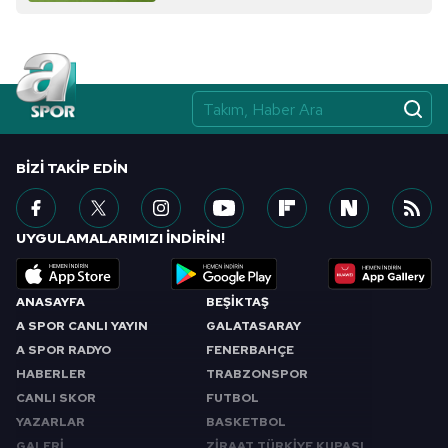
Çerezlere ilişkin tercihlerinizi aşağıda yer alan panel
vasıtasıyla belirleyebilirsiniz. Çerezlere ilişkin detaylı bilgi
için Ayarlar butonuna tıklayabilir,
Çerez Bilgilendirme
Metnimizi
ziyaret edebilirsiniz.
6698 sayılı Kişisel Verilerin Korunması Kanunu uyarınca
BIZI TAKIP EDIN
hazırlanmış Aydınlatma Metnimizi okumak ve sitemizde
ilgili mevzuata uygun olarak kullanılan çerezlerle ilgili bilgi
almak için lütfen
tıklayınız
.
UYGULAMALARIMIZI İNDİRİN!
ANASAYFA
BEŞİKTAŞ
A SPOR CANLI YAYIN
GALATASARAY
A SPOR RADYO
FENERBAHÇE
HABERLER
TRABZONSPOR
CANLI SKOR
FUTBOL
YAZARLAR
BASKETBOL
GALERİ
ZİRAAT TÜRKİYE KUPASI