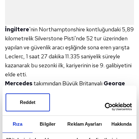
İngiltere
'nin Northamptonshire kontluğundaki 5,89
kilometrelik Silverstone Pisti'nde 52 tur üzerinden
yapılan ve güvenlik aracı eşliğinde sona eren yarışta
Leclerc, 1 saat 27 dakika 11.335 saniyelik süreyle
kazanarak bu sezonki ilk, kariyerinin ise 9. galibiyetini
elde etti.
Mercedes
takımından Büyük Britanyalı
George
Russell
, yarışı liderin 0.427 saniye arkasında ikinci,
Ferrari
'nin Büyük Britanyalı pilotu
Lewis Hamilton
Reddet
ise liderden 0.772 saniye farkla üçüncü bitirdi.
Formula 1'de sezon, 19 Temmuz Pazar günü
Rıza
Bilgiler
Reklam Ayarları
Hakkında
koşulacak Belçika Grand Prix'siyle devam edecek.
Pilotlar ve takımlar klasmanının ilk 5 sırası şöyle: