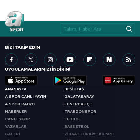
BIZI TAKIP EDIN
UYGULAMALARIMIZI İNDİRİN!
ANASAYFA
BEŞİKTAŞ
A SPOR CANLI YAYIN
GALATASARAY
A SPOR RADYO
FENERBAHÇE
HABERLER
TRABZONSPOR
CANLI SKOR
FUTBOL
YAZARLAR
BASKETBOL
GALERİ
ZİRAAT TÜRKİYE KUPASI