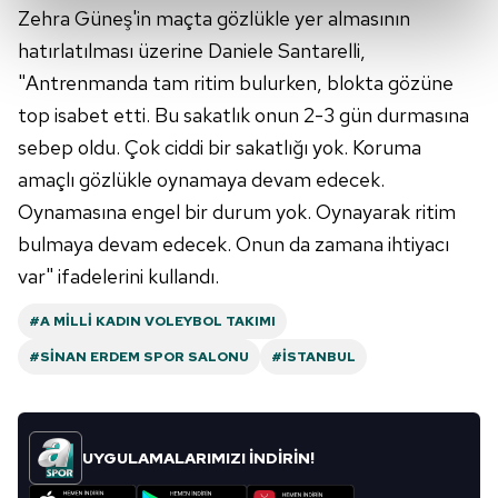
kalemimiz olduğunu sizlere hatırlatmak isteriz.
Zehra Güneş'in maçta gözlükle yer almasının
hatırlatılması üzerine Daniele Santarelli,
Her halükârda, kullanıcılar, bu çerezlere izin vermedikleri
"Antrenmanda tam ritim bulurken, blokta gözüne
takdirde, kullanıcılara hedefli reklamlar
top isabet etti. Bu sakatlık onun 2-3 gün durmasına
gösterilmeyecektir."
sebep oldu. Çok ciddi bir sakatlığı yok. Koruma
Sizlere daha iyi bir hizmet sunabilmek için İnternet
amaçlı gözlükle oynamaya devam edecek.
Sitemizde kendimize ve üçüncü kişilere ait çerezler
Oynamasına engel bir durum yok. Oynayarak ritim
kullanılmaktadır. Bu çerezler vasıtasıyla çeşitli kişisel
bulmaya devam edecek. Onun da zamana ihtiyacı
verileriniz işlenmekte olup gerekli olan çerezler bilgi
var" ifadelerini kullandı.
toplumu hizmetlerinin sunulması amacıyla
kullanılmaktadır. Diğer çerezler, sitemizin daha işlevsel
#A MILLI KADIN VOLEYBOL TAKIMI
kılınması ve kişiselleştirilmesi ve sizlere yönelik
#SINAN ERDEM SPOR SALONU
#İSTANBUL
reklam/pazarlama faaliyetlerinin yapılması, amaçlarıyla
sınırlı olarak açık rızanız dahilinde kullanılacaktır.
Çerezlere ilişkin tercihlerinizi aşağıda yer alan panel
UYGULAMALARIMIZI İNDİRİN!
vasıtasıyla belirleyebilirsiniz. Çerezlere ilişkin detaylı bilgi
için Ayarlar butonuna tıklayabilir,
Çerez Bilgilendirme