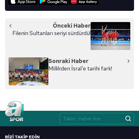
Metnimizi
ziyaret edebilirsiniz.
6698 sayılı Kişisel Verilerin Korunması Kanunu uyarınca
Önceki Haber
hazırlanmış Aydınlatma Metnimizi okumak ve sitemizde
Filenin Sultanları seriyi sürdürdü!
ilgili mevzuata uygun olarak kullanılan çerezlerle ilgili bilgi
almak için lütfen
tıklayınız
.
Sonraki Haber
Millilrden İsral'e tarihi fark!
BIZI TAKIP EDIN