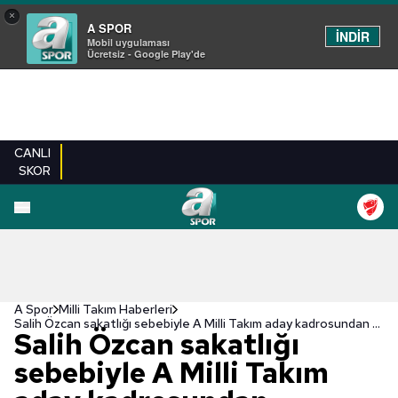
×
A SPOR
İNDİR
Mobil uygulaması
Ücretsiz - Google Play'de
CANLI
SKOR
A Spor
Milli Takım Haberleri
Salih Özcan sakatlığı sebebiyle A Milli Takım aday kadrosundan çıkarıldı
Salih Özcan sakatlığı
sebebiyle A Milli Takım