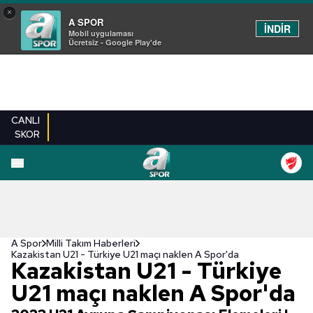
×
A SPOR
İNDİR
Mobil uygulaması
Ücretsiz - Google Play'de
CANLI
SKOR
A Spor
Milli Takım Haberleri
Kazakistan U21 - Türkiye U21 maçı naklen A Spor'da
Kazakistan U21 - Türkiye
U21 maçı naklen A Spor'da