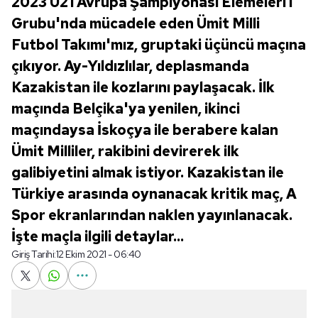
2023 U21 Avrupa Şampiyonası Elemeleri I
Grubu'nda mücadele eden Ümit Milli
Futbol Takımı'mız, gruptaki üçüncü maçına
çıkıyor. Ay-Yıldızlılar, deplasmanda
Kazakistan ile kozlarını paylaşacak. İlk
maçında Belçika'ya yenilen, ikinci
maçındaysa İskoçya ile berabere kalan
Ümit Milliler, rakibini devirerek ilk
galibiyetini almak istiyor. Kazakistan ile
Türkiye arasında oynanacak kritik maç, A
Spor ekranlarından naklen yayınlanacak.
İşte maçla ilgili detaylar...
Giriş Tarihi:
12 Ekim 2021 - 06:40