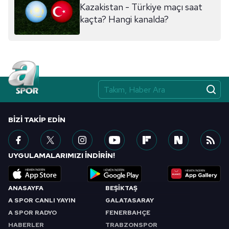
Kazakistan - Türkiye maçı saat
ilgili mevzuata uygun olarak kullanılan çerezlerle ilgili bilgi
kaçta? Hangi kanalda?
almak için lütfen
tıklayınız
.
BIZI TAKIP EDIN
UYGULAMALARIMIZI İNDİRİN!
ANASAYFA
BEŞİKTAŞ
A SPOR CANLI YAYIN
GALATASARAY
A SPOR RADYO
FENERBAHÇE
HABERLER
TRABZONSPOR