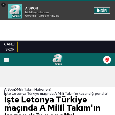
×
A SPOR
İNDİR
Mobil uygulaması
Ücretsiz - Google Play'de
CANLI
SKOR
A Spor
Milli Takım Haberleri
İşte Letonya Türkiye maçında A Milli Takım'ın kazandığı penaltı!
İşte Letonya Türkiye
maçında A Milli Takım'ın