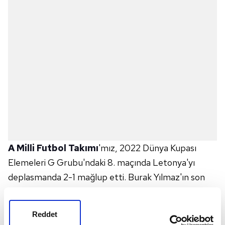
A Milli Futbol Takımı
'mız, 2022 Dünya Kupası
Elemeleri G Grubu'ndaki 8. maçında Letonya'yı
deplasmanda 2-1 mağlup etti. Burak Yılmaz'ın son
saniyede kaydettiği penaltı golü Ay-Yıldızlılara zaferi
getirdi.
Reddet
90+7'de gelişen atağımızda Burak Yılmaz'ın rakibinin