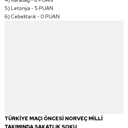
kullanılmaktadır. Diğer çerezler, sitemizin daha işlevsel
5) Letonya - 5 PUAN
kılınması ve kişiselleştirilmesi ve sizlere yönelik
6) Cebelitarık - 0 PUAN
reklam/pazarlama faaliyetlerinin yapılması, amaçlarıyla
sınırlı olarak açık rızanız dahilinde kullanılacaktır.
Çerezlere ilişkin tercihlerinizi aşağıda yer alan panel
vasıtasıyla belirleyebilirsiniz. Çerezlere ilişkin detaylı bilgi
için Ayarlar butonuna tıklayabilir,
Çerez Bilgilendirme
Metnimizi
ziyaret edebilirsiniz.
6698 sayılı Kişisel Verilerin Korunması Kanunu uyarınca
hazırlanmış Aydınlatma Metnimizi okumak ve sitemizde
ilgili mevzuata uygun olarak kullanılan çerezlerle ilgili bilgi
almak için lütfen
tıklayınız
.
TÜRKİYE MAÇI ÖNCESİ NORVEÇ MİLLİ
TAKIMINDA SAKATLIK ŞOKU