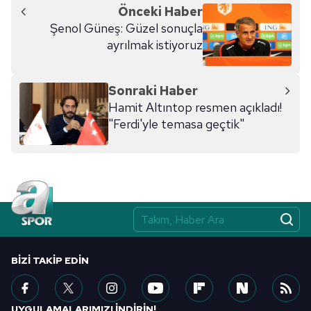
Önceki Haber
Şenol Güneş: Güzel sonuçla
ayrılmak istiyoruz
Sonraki Haber
Hamit Altıntop resmen açıkladı!
"Ferdi'yle temasa geçtik"
BIZI TAKIP EDIN
UYGULAMALARIMIZI İNDİRİN!