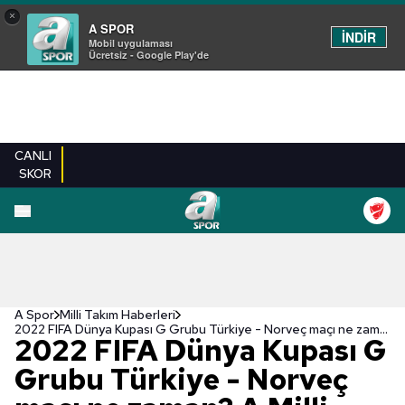
×
A SPOR
İNDİR
Mobil uygulaması
Ücretsiz - Google Play'de
CANLI
SKOR
A Spor
Milli Takım Haberleri
2022 FIFA Dünya Kupası G Grubu Türkiye - Norveç maçı ne zaman? A Milli Takım'ın maçı saat kaçta ve hangi kanaldan canlı yayınlanacak? Şifresiz mi?
2022 FIFA Dünya Kupası G
Grubu Türkiye - Norveç