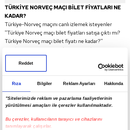
TÜRKİYE NORVEÇ MAÇI BİLET FİYATLARI NE
KADAR?
Türkiye-Norveç maçını canlı izlemek isteyenler
''Türkiye Norveç maçı bilet fiyatları satışa çıktı mı?
Türkiye Norveç maçı bilet fiyatı ne kadar?''
sorularına yanıt arıyor. Şükrü Saraçoğlu
Stadyumu'nda gerçekleşecek olan karşılaşma için
Reddet
stat kapasitesinin %50'si kadar seyirci alınacak.
Türkiye Norveç maçı genel bilet satışı ise 4 Ekim
2021 Pazartesi günü saat 14.00'te başlayacak. Bilet
Rıza
Bilgiler
Reklam Ayarları
Hakkında
satışlarında Passolig kart zorunluluğu aranmayacak.
"Sitelerimizde reklam ve pazarlama faaliyetlerinin
Türkiye Norveç bilet fiyatları:
yürütülmesi amaçları ile çerezler kullanılmaktadır.
1. Kategori için 100 TL
2. Kategori için 35 TL
Bu çerezler, kullanıcıların tarayıcı ve cihazlarını
3. Kategori için 15 TL
tanımlayarak çalışırlar.