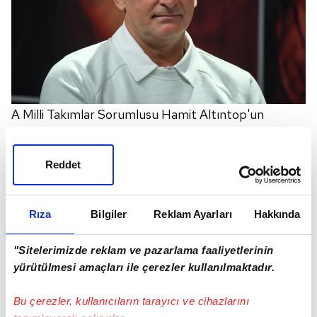
A Milli Takımlar Sorumlusu Hamit Altıntop'un
yürüttüğü operasyonda anlaşma 3 yıllık olacak. TFF
yönetimi, şimdi Dünya Kupası Eleme Grubu'nda,
Reddet
Kuntz'un yanında olacak ve ona yardım edecek yerli
antrenör için arayışa girdi.
Sabah'ın haberine göre;
Rıza
Bilgiler
Reklam Ayarları
Hakkında
gündemdeki isimler ise yine Alman patentli olan
Tayfun Korkut, Mustafa Doğan ve Tayfur Havutçu...
"Sitelerimizde reklam ve pazarlama faaliyetlerinin
Yardımcı belirlendikten sonra Stefan Kuntz resmi
yürütülmesi amaçları ile çerezler kullanılmaktadır.
sözleşmeye imza atacak.
Bu çerezler, kullanıcıların tarayıcı ve cihazlarını