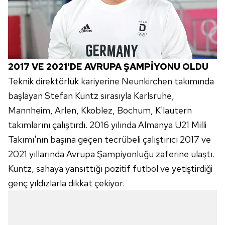
toplumu hizmetlerinin sunulması amacıyla
kullanılmaktadır. Diğer çerezler, sitemizin daha işlevsel
kılınması ve kişiselleştirilmesi ve sizlere yönelik
reklam/pazarlama faaliyetlerinin yapılması, amaçlarıyla
sınırlı olarak açık rızanız dahilinde kullanılacaktır.
2017 VE 2021'DE AVRUPA
ŞAMPİYONU OLDU
Çerezlere ilişkin tercihlerinizi aşağıda yer alan panel
Teknik direktörlük kariyerine Neunkirchen takımında
vasıtasıyla belirleyebilirsiniz. Çerezlere ilişkin detaylı bilgi
başlayan Stefan Kuntz sırasıyla Karlsruhe,
için Ayarlar butonuna tıklayabilir,
Çerez Bilgilendirme
Mannheim, Arlen, Kkoblez, Bochum, K'lautern
Metnimizi
ziyaret edebilirsiniz.
takımlarını çalıştırdı. 2016 yılında Almanya U21 Milli
6698 sayılı Kişisel Verilerin Korunması Kanunu uyarınca
Takımı'nın başına geçen tecrübeli çalıştırıcı 2017 ve
hazırlanmış Aydınlatma Metnimizi okumak ve sitemizde
2021 yıllarında Avrupa Şampiyonluğu zaferine ulaştı.
ilgili mevzuata uygun olarak kullanılan çerezlerle ilgili bilgi
Kuntz, sahaya yansıttığı pozitif futbol ve yetiştirdiği
almak için lütfen
tıklayınız
.
genç yıldızlarla dikkat çekiyor.