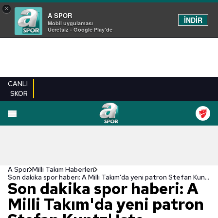
×
A SPOR
İNDİR
Mobil uygulaması
Ücretsiz - Google Play'de
CANLI
SKOR
A Spor
Milli Takım Haberleri
Son dakika spor haberi: A Milli Takım'da yeni patron Stefan Kuntz! İşte yardımcı antrenör adayları...
Son dakika spor haberi: A
Milli Takım'da yeni patron