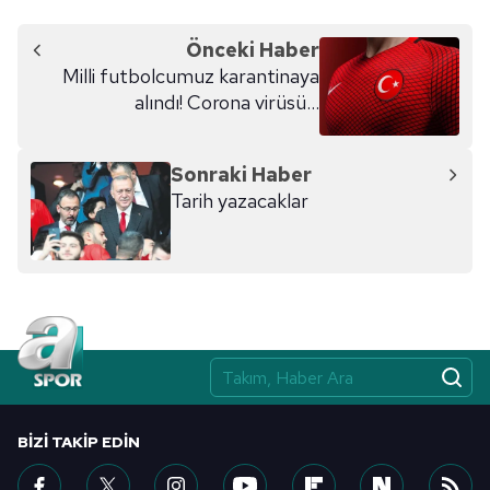
toplumu hizmetlerinin sunulması amacıyla
kullanılmaktadır. Diğer çerezler, sitemizin daha işlevsel
Önceki Haber
kılınması ve kişiselleştirilmesi ve sizlere yönelik
Milli futbolcumuz karantinaya
reklam/pazarlama faaliyetlerinin yapılması, amaçlarıyla
alındı! Corona virüsü...
sınırlı olarak açık rızanız dahilinde kullanılacaktır.
Çerezlere ilişkin tercihlerinizi aşağıda yer alan panel
Sonraki Haber
vasıtasıyla belirleyebilirsiniz. Çerezlere ilişkin detaylı bilgi
Tarih yazacaklar
için Ayarlar butonuna tıklayabilir,
Çerez Bilgilendirme
Metnimizi
ziyaret edebilirsiniz.
6698 sayılı Kişisel Verilerin Korunması Kanunu uyarınca
hazırlanmış Aydınlatma Metnimizi okumak ve sitemizde
ilgili mevzuata uygun olarak kullanılan çerezlerle ilgili bilgi
almak için lütfen
tıklayınız
.
BIZI TAKIP EDIN