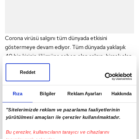
Corona virüsü salgını tüm dünyada etkisini
göstermeye devam ediyor. Tüm dünyada yaklaşık
40 bin kişinin ölümüne sebep olan salgın, birçok alan
gibi sporuda olumsuz etkiledi. Özellikle Avrupa'da
Reddet
ölüm sayıları her geçen gün artmaya devam ediyor.
UEFA, bu salgın hakkında yeni kararlar ve önlemler
almaya devam ediyor. Yaşanan son dakika
Rıza
Bilgiler
Reklam Ayarları
Hakkında
gelişmesine görö A Milli Takım'ın hazırlık maçları iptal
edildi.
"Sitelerimizde reklam ve pazarlama faaliyetlerinin
yürütülmesi amaçları ile çerezler kullanılmaktadır.
A MİLLİ TAKIM HAZIRLIK MAÇLARI ERTELENDİ
Tüm dünyayı saran corona virüsü salgını tedbirleri
Bu çerezler, kullanıcıların tarayıcı ve cihazlarını
kapsamında ligler ve turnuvalar askıya alınırken,