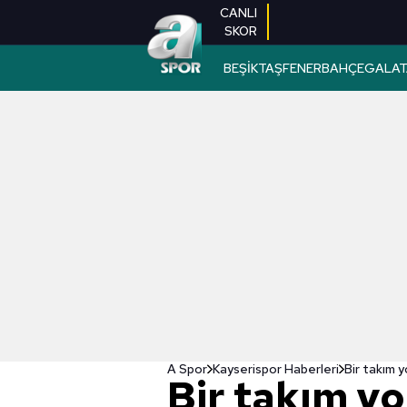
CANLI
SKOR
BEŞİKTAŞ
FENERBAHÇE
GALAT
A Spor
Kayserispor Haberleri
Bir takım y
Bir takım yo