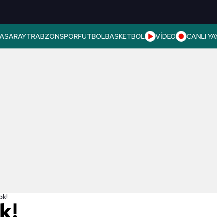
ASARAY
TRABZONSPOR
FUTBOL
BASKETBOL
VİDEO
CANLI YA
ok!
k!