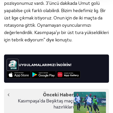
takdirde, kullanıcılara hedefli reklamlar
pozisyonumuz vardı. 3'üncü dakikada Umut golü
gösterilmeyecektir."
yapabilse çok farklı olabilirdi. Bizim hedefimiz lig. Bir
üst lige çıkmak istiyoruz. Onun için de iki maçta da
Sizlere daha iyi bir hizmet sunabilmek için İnternet
rotasyona gittik. Oynamayan oyuncularımızı
Sitemizde kendimize ve üçüncü kişilere ait çerezler
değerlendirdik. Kasımpaşa'yı bir üst tura yükseldikleri
kullanılmaktadır. Bu çerezler vasıtasıyla çeşitli kişisel
verileriniz işlenmekte olup gerekli olan çerezler bilgi
için tebrik ediyorum" diye konuştu.
toplumu hizmetlerinin sunulması amacıyla
kullanılmaktadır. Diğer çerezler, sitemizin daha işlevsel
kılınması ve kişiselleştirilmesi ve sizlere yönelik
reklam/pazarlama faaliyetlerinin yapılması, amaçlarıyla
UYGULAMALARIMIZI İNDİRİN!
sınırlı olarak açık rızanız dahilinde kullanılacaktır.
Çerezlere ilişkin tercihlerinizi aşağıda yer alan panel
vasıtasıyla belirleyebilirsiniz. Çerezlere ilişkin detaylı bilgi
için Ayarlar butonuna tıklayabilir,
Çerez Bilgilendirme
Önceki Haber
Metnimizi
ziyaret edebilirsiniz.
Kasımpaşa'da Beşiktaş maçı
hazırlıkları
6698 sayılı Kişisel Verilerin Korunması Kanunu uyarınca