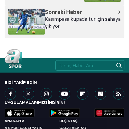
hazırlanmış Aydınlatma Metnimizi okumak ve sitemizde
ilgili mevzuata uygun olarak kullanılan çerezlerle ilgili bilgi
Sonraki Haber
almak için lütfen
tıklayınız
.
Kasımpaşa kupada tur için sahaya
çıkıyor
BIZI TAKIP EDIN
UYGULAMALARIMIZI İNDİRİN!
ANASAYFA
BEŞİKTAŞ
A SPOR CANLI YAYIN
GALATASARAY