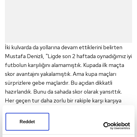
İki kulvarda da yollarına devam ettiklerini belirten
Mustafa Denizli, "Ligde son 2 haftada oynadığımız iyi
futbolun karşılığını alamamıştık. Kupada ilk maçta
skor avantajını yakalamıştık. Ama kupa maçları
sürprizlere gebe maçlardır. Bu açıdan dikkatli
hazırlandık. Bunu da sahada skor olarak yansıttık.
Her geçen tur daha zorlu bir rakiple karşı karşıya
bırakıyoruz. Umarım ligde de kupada da
düşündüğümüz hedefleri buluruz. Futbol oynama
Reddet
açısından zor bir havanın olduğu bir gündü.
Menemen kendi liginde şampiyonluğa bir takım.