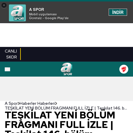
×
A SPOR
İNDİR
Mobil uygulaması
Ücretsiz - Google Play'de
CANLI
SKOR
A Spor
Haberler Haberleri
TEŞKİLAT YENİ BÖLÜM FRAGMANI FULL İZLE | Teşkilat 146. bölüm fragmanı izle
TEŞKİLAT YENİ BÖLÜM
FRAGMANI FULL İZLE |