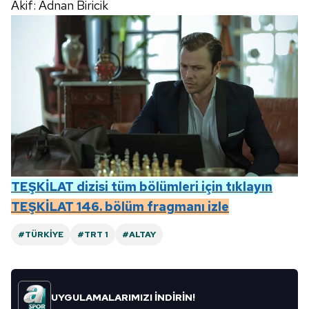
Akif: Adnan Biricik
TEŞKİLAT
dizisi tüm bölümleri için tıklayın
TEŞKİLAT 146. bölüm fragmanı izle
#TÜRKIYE
#TRT 1
#ALTAY
UYGULAMALARIMIZI İNDİRİN!