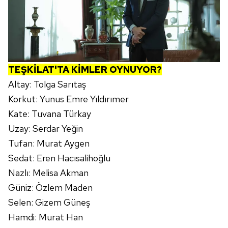
için Ayarlar butonuna tıklayabilir,
Çerez Bilgilendirme
Metnimizi
ziyaret edebilirsiniz.
6698 sayılı Kişisel Verilerin Korunması Kanunu uyarınca
hazırlanmış Aydınlatma Metnimizi okumak ve sitemizde
ilgili mevzuata uygun olarak kullanılan çerezlerle ilgili bilgi
TEŞKİLAT'TA KİMLER OYNUYOR?
almak için lütfen
tıklayınız
.
Altay: Tolga Sarıtaş
Korkut: Yunus Emre Yıldırımer
Kate: Tuvana Türkay
Uzay: Serdar Yeğin
Tufan: Murat Aygen
Sedat: Eren Hacısalihoğlu
Nazlı: Melisa Akman
Güniz: Özlem Maden
Selen: Gizem Güneş
Hamdi: Murat Han