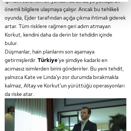
için izini sürerken bir yandan da Linda'ya yaklaşarak
kalemimiz olduğunu sizlere hatırlatmak isteriz.
önemli bilgilere ulaşmaya çalışır. Ancak bu tehlikeli
oyunda, Ejder tarafından açığa çıkma ihtimali giderek
Her halükârda, kullanıcılar, bu çerezlere izin vermedikleri
artar. Tüm risklere rağmen geri adım atmayan
takdirde, kullanıcılara hedefli reklamlar
Korkut, kendini daha da derin bir tehdidin içinde
gösterilmeyecektir."
bulur.
Sizlere daha iyi bir hizmet sunabilmek için İnternet
Düşmanlar, hain planlarını son aşamaya
Sitemizde kendimize ve üçüncü kişilere ait çerezler
getirmişlerdir.
Türkiye
'ye şimdiye kadarki en
kullanılmaktadır. Bu çerezler vasıtasıyla çeşitli kişisel
acımasız isimlerden birini gönderirler. Bu yeni tehdit,
verileriniz işlenmekte olup gerekli olan çerezler bilgi
yalnızca Kate ve Linda'yı zor durumda bırakmakla
toplumu hizmetlerinin sunulması amacıyla
kullanılmaktadır. Diğer çerezler, sitemizin daha işlevsel
kalmaz, Altay ve Korkut'un yürüttüğü operasyonları
kılınması ve kişiselleştirilmesi ve sizlere yönelik
da riske atar.
reklam/pazarlama faaliyetlerinin yapılması, amaçlarıyla
sınırlı olarak açık rızanız dahilinde kullanılacaktır.
Çerezlere ilişkin tercihlerinizi aşağıda yer alan panel
vasıtasıyla belirleyebilirsiniz. Çerezlere ilişkin detaylı bilgi