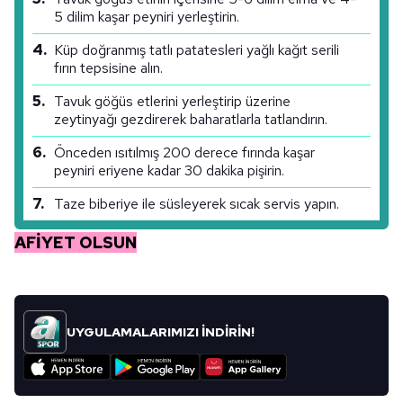
toplumu hizmetlerinin sunulması amacıyla
5 dilim kaşar peyniri yerleştirin.
kullanılmaktadır. Diğer çerezler, sitemizin daha işlevsel
Küp doğranmış tatlı patatesleri yağlı kağıt serili
kılınması ve kişiselleştirilmesi ve sizlere yönelik
fırın tepsisine alın.
reklam/pazarlama faaliyetlerinin yapılması, amaçlarıyla
sınırlı olarak açık rızanız dahilinde kullanılacaktır.
Tavuk göğüs etlerini yerleştirip üzerine
zeytinyağı gezdirerek baharatlarla tatlandırın.
Çerezlere ilişkin tercihlerinizi aşağıda yer alan panel
Önceden ısıtılmış 200 derece fırında kaşar
vasıtasıyla belirleyebilirsiniz. Çerezlere ilişkin detaylı bilgi
peyniri eriyene kadar 30 dakika pişirin.
için Ayarlar butonuna tıklayabilir,
Çerez Bilgilendirme
Metnimizi
ziyaret edebilirsiniz.
Taze biberiye ile süsleyerek sıcak servis yapın.
AFİYET OLSUN
6698 sayılı Kişisel Verilerin Korunması Kanunu uyarınca
hazırlanmış Aydınlatma Metnimizi okumak ve sitemizde
ilgili mevzuata uygun olarak kullanılan çerezlerle ilgili bilgi
almak için lütfen
tıklayınız
.
UYGULAMALARIMIZI İNDİRİN!