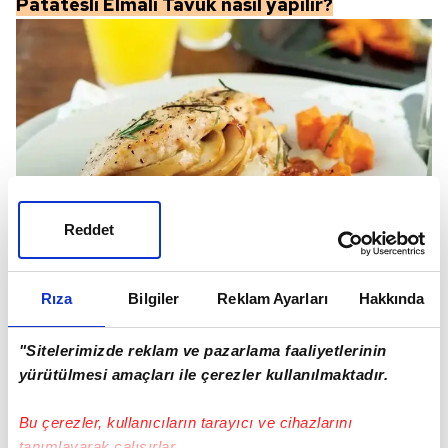
Patatesli Elmalı Tavuk nasıl yapılır?
Reddet
Rıza
Bilgiler
Reklam Ayarları
Hakkında
Malzemeleri:
"Sitelerimizde reklam ve pazarlama faaliyetlerinin
yürütülmesi amaçları ile çerezler kullanılmaktadır.
2 tavuk göğüs eti
1 sarı Golden elma
Bu çerezler, kullanıcıların tarayıcı ve cihazlarını
tanımlayarak çalışırlar.