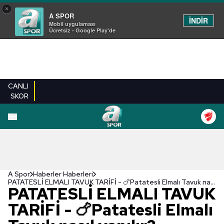
×
A SPOR
İNDİR
Mobil uygulaması
Ücretsiz - Google Play'de
CANLI
SKOR
A Spor
Haberler Haberleri
PATATESLİ ELMALI TAVUK TARİFİ - 🍗Patatesli Elmalı Tavuk nasıl yapılır? Malzemeleri ve püf noktaları..
PATATESLİ ELMALI TAVUK
TARİFİ - 🍗Patatesli Elmalı