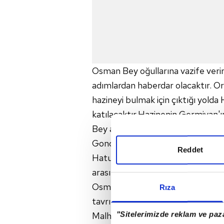
Osman Bey oğullarına vazife verir
adımlardan haberdar olacaktır. Or
hazineyi bulmak için çıktığı yolda 
katılacaktır.Hazinenin Germiyan
Bey arasına neler yaşanacaktır? H
Gonca Hatun'a rağmen vazifesinde
Reddet
Hatun'a "Yoksa bana sevdalı mısı
arasında neler yaşanacaktır?
Osman Bey Sancaksız'lardan neyin
Rıza
tavrı sonrası ne yapacaklardır?
"Sitelerimizde reklam ve paza
Malhun Hatun, Uç Pazar'a gider. 