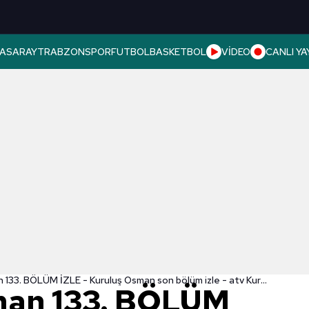
ASARAY
TRABZONSPOR
FUTBOL
BASKETBOL
VİDEO
CANLI YA
Kuruluş Osman 133. BÖLÜM İZLE - Kuruluş Osman son bölüm izle - atv Kuruluş Osman izle
man 133. BÖLÜM