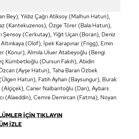
an Bey), Yıldız Çağrı Atiksoy (Malhun Hatun),
maz (Kantekuzenos), Özge Törer (Bala Hatun),
ı Şensoy (Cerkutay), Yiğit Uçan (Boran), Deniz
Altınkaya (Olof), İpek Karapınar (Frigg), Emin
r (Konur), Almıla Uluer Atabeyoğlu (Bengi
ç Kümbetlioğlu (Dursun Fakıh), Abidin
 Özcan (Ayşe Hatun), Taha Baran Özbek
(Ülgen Hatun), Fatih Ayhan (Baysungur), Burak
 (Alçiçek), Caner Nalbantoğlu (Dan), Aybars
lcı (Alaeddin), Cemre Demircan (Fatma), Noyan
ÜMLER İÇİN TIKLAYIN
ÜM İZLE