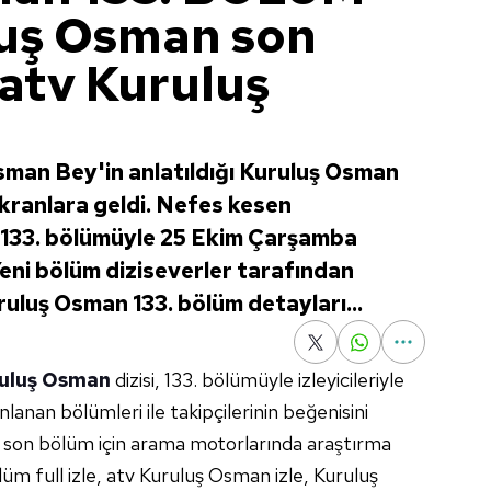
luş Osman son
 atv Kuruluş
sman Bey'in anlatıldığı Kuruluş Osman
 ekranlara geldi. Nefes kesen
i 133. bölümüyle 25 Ekim Çarşamba
Yeni bölüm diziseverler tarafından
uluş Osman 133. bölüm detayları...
uluş Osman
dizisi, 133. bölümüyle izleyicileriyle
lanan bölümleri ile takipçilerinin beğenisini
 son bölüm için arama motorlarında araştırma
üm full izle, atv Kuruluş Osman izle, Kuruluş