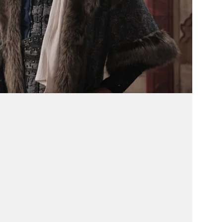
 çerezlerle ilgili bilgi almak için lütfen
tıklayınız
.