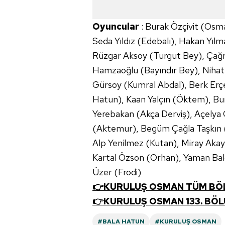
Oyuncular
: Burak Özçivit (Osm
Seda Yıldız (Edebalı), Hakan Yıl
Rüzgar Aksoy (Turgut Bey), Çağr
Hamzaoğlu (Bayındır Bey), Nihat 
Gürsoy (Kumral Abdal), Berk Erçe
Hatun), Kaan Yalçın (Öktem), Bur
Yerebakan (Akça Derviş), Açelya
(Aktemur), Begüm Çağla Taşkın 
Alp Yenilmez (Kutan), Miray Akay
Kartal Özson (Orhan), Yaman Ba
Üzer (Frodi)
👉KURULUŞ OSMAN TÜM BÖL
👉KURULUŞ OSMAN 133. BÖL
#BALA HATUN
#KURULUŞ OSMAN