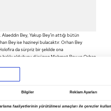
. Alaeddin Bey, Yakup Bey'in attığı bütün
han Bey ise hazineyi bulacaktır. Orhan Bey
Holofira da sürpriz bir şekilde ona
'ın hakkı olduğunu düşünen Mehmet Bey ve Orhan
azineyi kim ele geçirecektir? Alaeddin Bey,
 başarılı olabilecek midir? Alaeddin Bey, Gonca
n?" diye sorar. Gonca Hatun ve Alaeddin Bey
 hesabını sorar? Sancaksızlar, Osman Bey'in
Bilgiler
Reklam Ayarları
rlama faaliyetlerinin yürütülmesi amaçları ile çerezler kullan
Saadet Hatun'la aralarındaki gerilim tırmanmaya