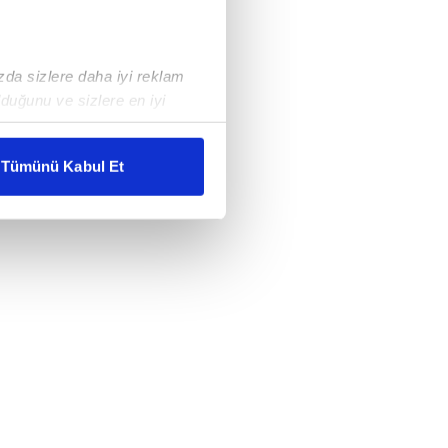
ızda sizlere daha iyi reklam
duğunu ve sizlere en iyi
liyetlerimizi karşılamak
Tümünü Kabul Et
ar gösterilmeyecektir."
çerezler kullanılmaktadır. Bu
u hizmetlerinin sunulması
i ve sizlere yönelik
nılacaktır.
kin detaylı bilgi için Ayarlar
ak ve sitemizde ilgili