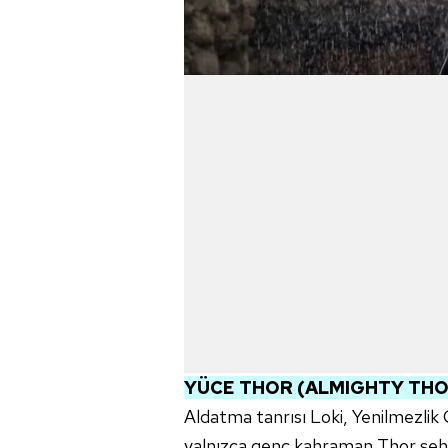
YÜCE THOR (ALMIGHTY THOR
Aldatma tanrısı Loki, Yenilmezlik Çe
yalnızca genç kahraman Thor şehir