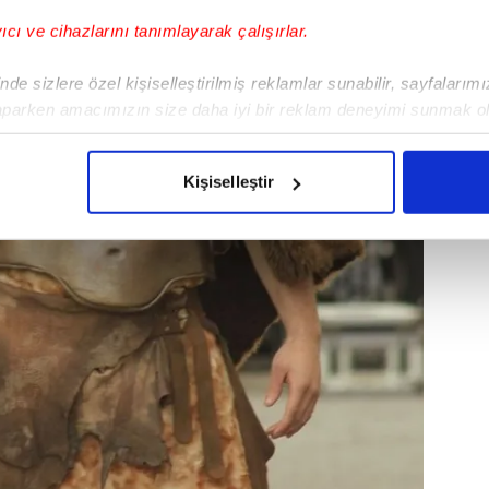
yıcı ve cihazlarını tanımlayarak çalışırlar.
de sizlere özel kişiselleştirilmiş reklamlar sunabilir, sayfalarım
aparken amacımızın size daha iyi bir reklam deneyimi sunmak ol
imizden gelen çabayı gösterdiğimizi ve bu noktada, reklamların ma
olduğunu sizlere hatırlatmak isteriz.
Kişiselleştir
çerezlere izin vermedikleri takdirde, kullanıcılara hedefli reklaml
abilmek için İnternet Sitemizde kendimize ve üçüncü kişilere ait 
isel verileriniz işlenmekte olup gerekli olan çerezler bilgi toplum
 çerezler, sitemizin daha işlevsel kılınması ve kişiselleştirilmes
 yapılması, amaçlarıyla sınırlı olarak açık rızanız dahilinde kulla
aşağıda yer alan panel vasıtasıyla belirleyebilirsiniz. Çerezlere iliş
lgilendirme Metnimizi
ziyaret edebilirsiniz.
Korunması Kanunu uyarınca hazırlanmış Aydınlatma Metnimizi okum