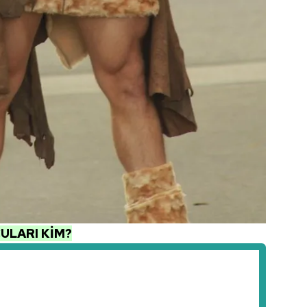
 çerezlerle ilgili bilgi almak için lütfen
tıklayınız
.
ULARI KİM?