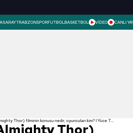
ASARAY
TRABZONSPOR
FUTBOL
BASKETBOL
VİDEO
CANLI YA
Yüce Thor (Almighty Thor) filminin konusu nedir, oyuncuları kim? I Yüce Thor ne zaman ve nerede çekildi?
Almighty Thor)