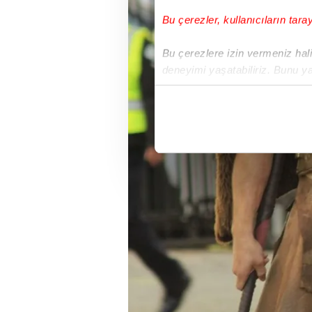
Bu çerezler, kullanıcıların tara
Bu çerezlere izin vermeniz halin
deneyimi yaşatabiliriz. Bunu y
içerikleri sunabilmek adına el
noktasında tek gelir kalemimiz 
Her halükârda, kullanıcılar, bu 
Sizlere daha iyi bir hizmet sun
çerezler vasıtasıyla çeşitli kiş
amacıyla kullanılmaktadır. Diğer
reklam/pazarlama faaliyetlerinin
Çerezlere ilişkin tercihlerinizi 
butonuna tıklayabilir,
Çerez Bi
6698 sayılı Kişisel Verilerin 