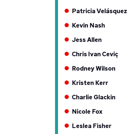
Patricia Velásquez
Kevin Nash
Jess Allen
Chris Ivan Ceviç
Rodney Wilson
Kristen Kerr
Charlie Glackin
Nicole Fox
Leslea Fisher