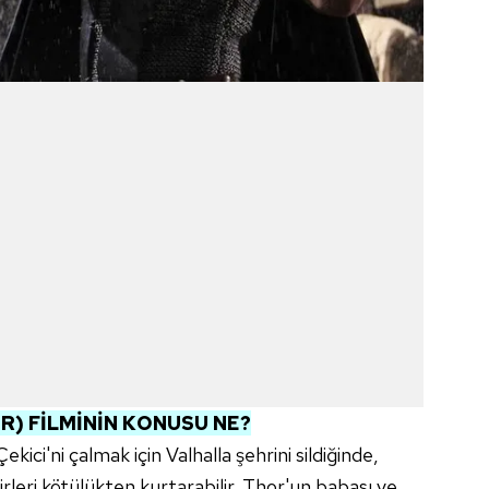
) FİLMİNİN KONUSU NE?
kici'ni çalmak için Valhalla şehrini sildiğinde,
leri kötülükten kurtarabilir. Thor'un babası ve