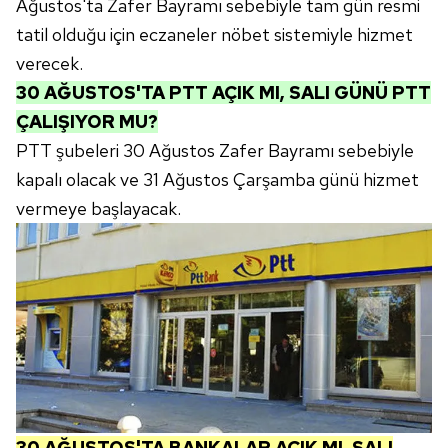
Ağustos'ta Zafer Bayramı sebebiyle tam gün resmi
hazırlanmış Aydınlatma Metnimizi okumak ve sitemizde
tatil olduğu için eczaneler nöbet sistemiyle hizmet
ilgili mevzuata uygun olarak kullanılan çerezlerle ilgili bilgi
almak için lütfen
tıklayınız
.
verecek.
30 AĞUSTOS'TA PTT AÇIK MI, SALI GÜNÜ PTT
ÇALIŞIYOR MU?
PTT şubeleri 30 Ağustos Zafer Bayramı sebebiyle
kapalı olacak ve 31 Ağustos Çarşamba günü hizmet
vermeye başlayacak.
30 AĞUSTOS'TA BANKALAR AÇIK MI, SALI