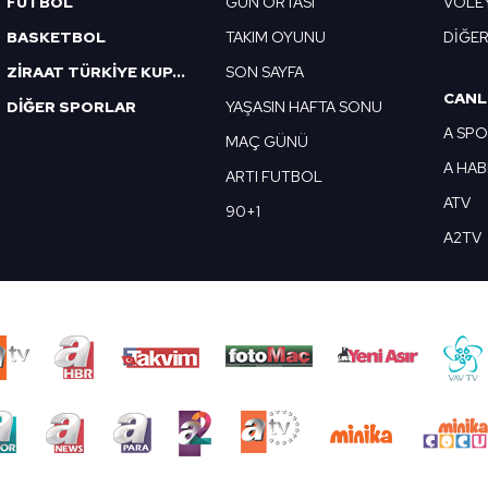
FUTBOL
GÜN ORTASI
VOLE
BASKETBOL
TAKIM OYUNU
DİĞE
ZİRAAT TÜRKİYE KUPASI
SON SAYFA
CANL
DİĞER SPORLAR
YAŞASIN HAFTA SONU
A SP
MAÇ GÜNÜ
A HA
ARTI FUTBOL
ATV
90+1
A2TV