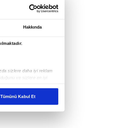
Hakkında
ılmaktadır.
ızda sizlere daha iyi reklam
duğunu ve sizlere en iyi
liyetlerimizi karşılamak
Tümünü Kabul Et
ar gösterilmeyecektir."
çerezler kullanılmaktadır. Bu
u hizmetlerinin sunulması