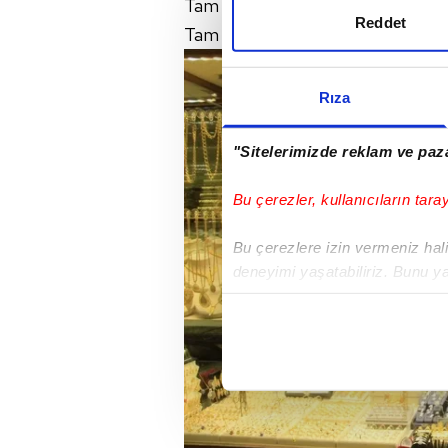
Tam altın alış: 6.734,00
Reddet
Tam altın satış: 6.794,00
Rıza
"Sitelerimizde reklam ve paza
Bu çerezler, kullanıcıların tara
Bu çerezlere izin vermeniz halin
deneyimi yaşatabiliriz. Bunu y
içerikleri sunabilmek adına el
noktasında tek gelir kalemimiz 
Her halükârda, kullanıcılar, bu 
Sizlere daha iyi bir hizmet sun
çerezler vasıtasıyla çeşitli kiş