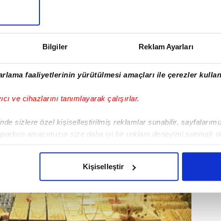
Bilgiler
Reklam Ayarları
rlama faaliyetlerinin yürütülmesi amaçları ile çerezler kullan
yıcı ve cihazlarını tanımlayarak çalışırlar.
de sizlere özel kişiselleştirilmiş reklamlar sunabilir, sayfalarım
aparken amacımızın size daha iyi bir reklam deneyimi sunmak ol
imizden gelen çabayı gösterdiğimizi ve bu noktada, reklamların ma
olduğunu sizlere hatırlatmak isteriz.
Kişiselleştir
çerezlere izin vermedikleri takdirde, kullanıcılara hedefli reklaml
abilmek için İnternet Sitemizde kendimize ve üçüncü kişilere ait 
isel verileriniz işlenmekte olup gerekli olan çerezler bilgi toplum