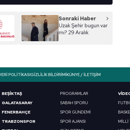
Sonraki Haber
Uzak Şehir bugun var
mı? 29 Aralık
VERI POLITIKASI
GIZLILIK BILDIRIMI
KÜNYE / İLETIŞIM
BEŞİKTAŞ
PROGRAMLAR
VIDE
GALATASARAY
SABAH SPORU
FUTB
FENERBAHÇE
SPOR GÜNDEMİ
BASK
TRABZONSPOR
SPOR AJANSI
MİLLİ