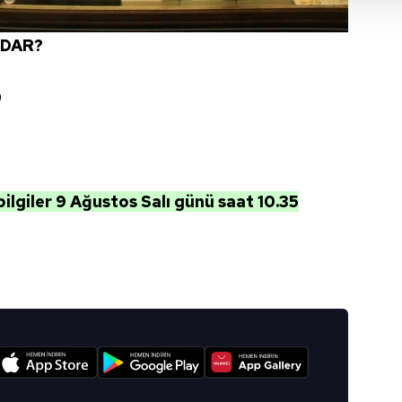
 çerezler, sitemizin daha işlevsel kılınması ve kişiselleştirilmes
 yapılması, amaçlarıyla sınırlı olarak açık rızanız dahilinde kulla
ADAR?
aşağıda yer alan panel vasıtasıyla belirleyebilirsiniz. Çerezlere iliş
0
lgilendirme Metnimizi
ziyaret edebilirsiniz.
Korunması Kanunu uyarınca hazırlanmış Aydınlatma Metnimizi okum
 çerezlerle ilgili bilgi almak için lütfen
tıklayınız
.
bilgiler 9 Ağustos Salı günü
s
a
at 10.35
I