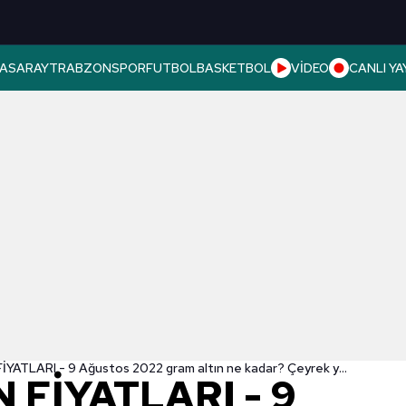
ASARAY
TRABZONSPOR
FUTBOL
BASKETBOL
VİDEO
CANLI YA
CANLI ALTIN FİYATLARI - 9 Ağustos 2022 gram altın ne kadar? Çeyrek yarım tam altın fiyatları...
 FİYATLARI - 9