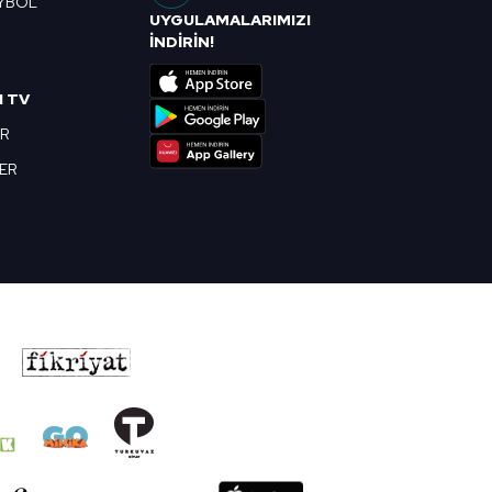
YBOL
UYGULAMALARIMIZI
R
İNDİRİN!
I TV
OR
BER