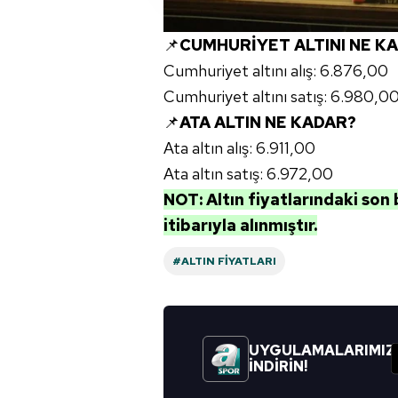
amacıyla kullanılmaktadır. Diğer
reklam/pazarlama faaliyetlerinin
📌
CUMHURİYET ALTINI NE K
Cumhuriyet altını alış: 6.876,00
Çerezlere ilişkin tercihlerinizi 
Cumhuriyet altını satış: 6.980,0
butonuna tıklayabilir,
Çerez Bi
📌
ATA ALTIN NE KADAR?
6698 sayılı Kişisel Verilerin 
Ata altın alış: 6.911,00
mevzuata uygun olarak kullanılan
Ata altın satış: 6.972,00
NOT: Altın fiyatlarındaki son 
itibarıyla alınmıştır.
#ALTIN FIYATLARI
UYGULAMALARIMIZ
İNDİRİN!