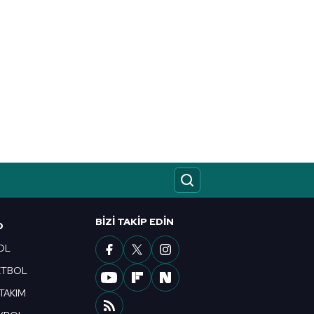
BIZI TAKIP EDIN
O
OL
ETBOL
 TAKIM