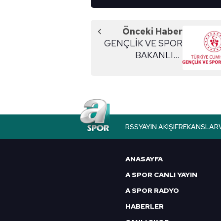
Önceki Haber
GENÇLİK VE SPOR
BAKANLIĞI
PERSONEL
BAŞVURUSU
RSS
YAYIN AKIŞI
FREKANSLAR
ANASAYFA
A SPOR CANLI YAYIN
A SPOR RADYO
HABERLER