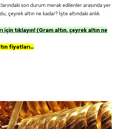
atlarındaki son durum merak edilenler arasında yer
ldu, çeyrek altın ne kadar? İşte altındaki anlık
ı için tıklayın! (Gram altın, çeyrek altın ne
ın fiyatları...