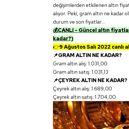
değişimlerden etkilenen altın fiy
alıyor. Peki, gram altın ne kadar o
durum ve son fiyatlar...
💰CANLI - Güncel altın fiyatlar
kadar?)
👉
9 Ağustos Salı
2022 canlı alt
📌GRAM ALTIN NE KADAR?
Gram altın alış: 1.031,00
Gram altın satış: 1.031,13
📌ÇEYREK ALTIN NE KADAR?
Çeyrek altın alış: 1.689,00
Çeyrek altın satış: 1.704,00