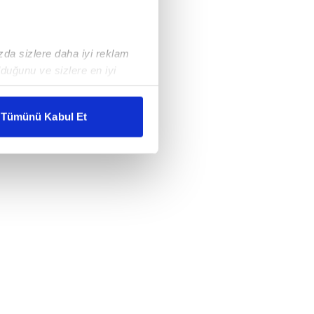
ızda sizlere daha iyi reklam
duğunu ve sizlere en iyi
liyetlerimizi karşılamak
Tümünü Kabul Et
ar gösterilmeyecektir."
çerezler kullanılmaktadır. Bu
u hizmetlerinin sunulması
i ve sizlere yönelik
nılacaktır.
kin detaylı bilgi için Ayarlar
ak ve sitemizde ilgili