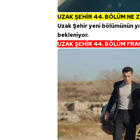
mevzuata uygun olarak kullanılan
UZAK ŞEHİR 44. BÖLÜM NE 
Uzak Şehir yeni bölümünün yı
bekleniyor.
UZAK ŞEHİR 44. BÖLÜM FRA