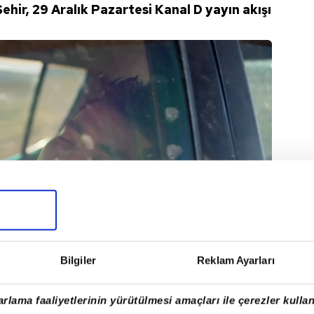
hir, 29 Aralık Pazartesi Kanal D yayın akışı
Bilgiler
Reklam Ayarları
rlama faaliyetlerinin yürütülmesi amaçları ile çerezler kullan
YOK?