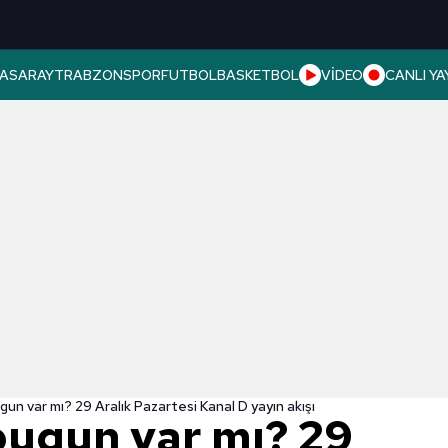
ASARAY
TRABZONSPOR
FUTBOL
BASKETBOL
VİDEO
CANLI YA
gun var mı? 29 Aralık Pazartesi Kanal D yayın akışı
bugun var mı? 29